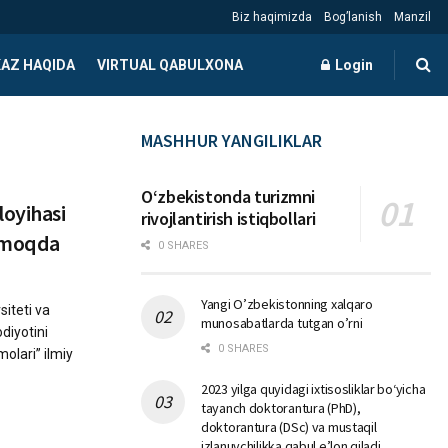
Biz haqimizda
Bog’lanish
Manzil
AZ HAQIDA
VIRTUAL QABULXONA
Login
MASHHUR YANGILIKLAR
Oʻzbekistonda turizmni
loyihasi
rivojlantirish istiqbollari
ilmoqda
0 SHARES
Yangi O’zbekistonning xalqaro
siteti va
munosabatlarda tutgan o’rni
diyotini
0 SHARES
molari” ilmiy
2023 yilga quyidagi ixtisosliklar bо‘yicha
tayanch doktorantura (PhD),
doktorantura (DSc) va mustaqil
izlanuvchilikka qabul e’lon qiladi