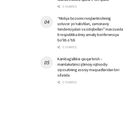
0 SHARES
“Moliya bozorini rivojlantirishning
ustuvor yo‘nalishlari, zamonaviy
tendensiyalari va istiqbollari” mavzusida
II respublika ilmiy-amaliy konferensiya
bo’lib o’tdi
0 SHARES
Kambag‘allikni qisqartirish –
mamlakatimiz ijtimoiy-iqtisodiy
siyosatining asosiy maqsadlaridan biri
sifatida
0 SHARES