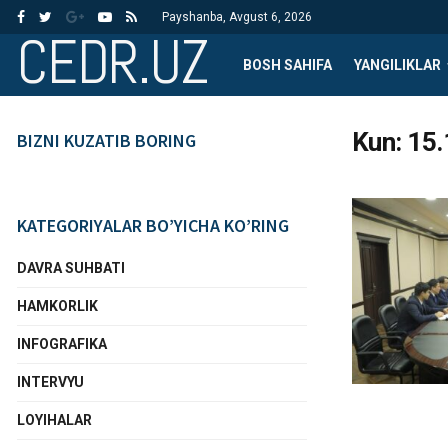
Payshanba, Avgust 6, 2026
CEDR.UZ
BOSH SAHIFA
YANGILIKLAR
Kun:
15.
BIZNI KUZATIB BORING
KATEGORIYALAR BO’YICHA KO’RING
DAVRA SUHBATI
HAMKORLIK
INFOGRAFIKA
INTERVYU
LOYIHALAR