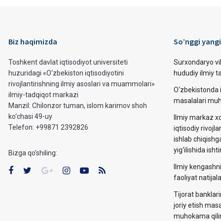
Biz haqimizda
So’nggi yangi
Toshkent davlat iqtisodiyot universiteti
Surxondaryo vi
huzuridagi «O‘zbekiston iqtisodiyotini
hududiy ilmiy 
rivojlantirishning ilmiy asoslari va muammolari»
O‘zbekistonda i
ilmiy-tadqiqot markazi
masalalari muh
Manzil: Chilonzor tuman, islom karimov shoh
ko‘chasi 49-uy
Ilmiy markaz xo
Telefon: +99871 2392826
iqtisodiy rivojla
ishlab chiqishg
yig‘ilishida ishti
Bizga qo'shiling:
Ilmiy kengashni
faoliyat natija
Tijorat banklar
joriy etish mas
muhokama qilin