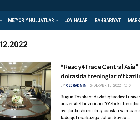
ME’YORIY HUJJATLAR
LOYIHALAR
RAHBARIYAT
MARK
12.2022
“Ready4Trade Central Asia” 
doirasida treninglar o’tkaz
BY
CEDRADMIN
DEKABR 15, 2022
0
Bugun Toshkent davlat iqtisodiyot univer
universitet huzuridagi “O‘zbekiston iqtiso
rivojlantirishning ilmiy asoslari va muam
tadqiqot markaziga Jahon Savdo ...