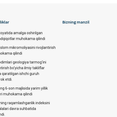
liklar
Bizning manzil
loyatida amalga oshirilgan
tadqiqotlar muhokama qilindi
slom mikromoliyasini rivojlantirish
okama qilindi
dimlari geologiya tarmog‘ini
ntirish bo‘yicha ilmiy takliflar
a qaratilgan ishchi guruh
rok etdi.
ng 6-son majlisida yarim yillik
lari muhokama qilindi
ining raqamlashganlik indeksini
alalari davra suhbatida
di.