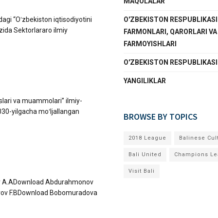
MAQOLALAR
dagi “Oʻzbekiston iqtisodiyotini
O'ZBEKISTON RESPUBLIKASI
zida Sektorlararo ilmiy
FARMONLARI, QARORLARI VA
FARMOYISHLARI
O'ZBEKISTON RESPUBLIKAS
YANGILIKLAR
oslari va muammolari” ilmiy-
2030-yilgacha moʻljallangan
BROWSE BY TOPICS
2018 League
Balinese Cul
Bali United
Champions Le
Visit Bali
v A.ADownload Abdurahmonov
irov F.BDownload Bobomuradova