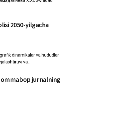
Мамадалиева Х.ХDownload
isi 2050-yilgacha
ografik dinamikalar va hududlar
jalashtiruvi va...
y-ommabop jurnalning