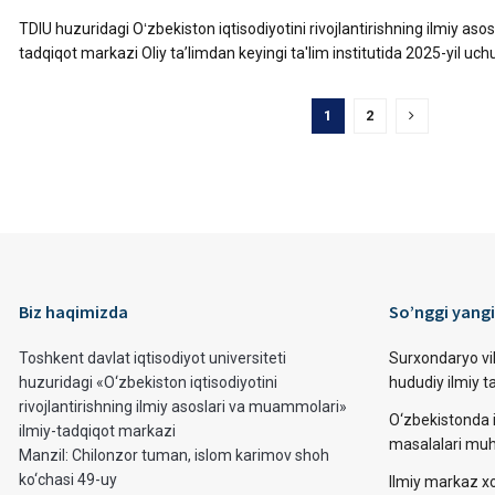
TDIU huzuridagi Oʻzbekiston iqtisodiyotini rivojlantirishning ilmiy as
tadqiqot markazi Oliy ta’limdan keyingi ta'lim institutida 2025-yil uch
1
2
Biz haqimizda
So’nggi yangi
Toshkent davlat iqtisodiyot universiteti
Surxondaryo vi
huzuridagi «O‘zbekiston iqtisodiyotini
hududiy ilmiy 
rivojlantirishning ilmiy asoslari va muammolari»
O‘zbekistonda i
ilmiy-tadqiqot markazi
masalalari muh
Manzil: Chilonzor tuman, islom karimov shoh
ko‘chasi 49-uy
Ilmiy markaz xo