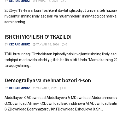
BY
CEDRADMINUZ
FEVRAL 18, 2026
0
2026-yil 18-fevral kuni Toshkent davlat iqtisodiyot universiteti huzuri
rivojlantirishning ilmiy asoslari va muammolari” ilmiy-tadqiqot marka
seminarning...
ISHCHI YIGʻILISH OʻTKAZILDI
BY
CEDRADMINUZ
YANVAR 16, 2026
0
TDIU huzuridagi “Oʻzbekiston iqtisodiyotini rivojlantirishning ilmiy as
tadqiqot markazida ishchi yigʻilish boʻlib oʻtdi. Unda “Mamlakatning 
taraqqiyotining...
Demografiya va mehnat bozori 4-son
BY
CEDRADMINUZ
YANVAR 8, 2026
0
Abdullayev X.ADownload Abdullayeva A.MDownload Abdurahmono
Q.XDownload Alimov F.XDownload Bakhriddinova M.ADownload Bat
S.ZDownload Egamnazarov Kh.FDownload Eshqulova X.Sh...