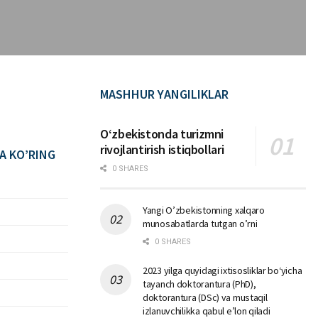
MASHHUR YANGILIKLAR
Oʻzbekistonda turizmni
rivojlantirish istiqbollari
A KO’RING
0 SHARES
Yangi O’zbekistonning xalqaro
munosabatlarda tutgan o’rni
0 SHARES
2023 yilga quyidagi ixtisosliklar bо‘yicha
tayanch doktorantura (PhD),
doktorantura (DSc) va mustaqil
izlanuvchilikka qabul e’lon qiladi