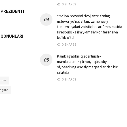
0 SHARES
 PREZIDENTI
“Moliya bozorini rivojlantirishning
ustuvor yo‘nalishlari, zamonaviy
tendensiyalari va istiqbollari” mavzusida
II respublika ilmiy-amaliy konferensiya
I QONUNLARI
bo’lib o’tdi
0 SHARES
Kambag‘allikni qisqartirish –
mamlakatimiz ijtimoiy-iqtisodiy
siyosatining asosiy maqsadlaridan biri
sifatida
0 SHARES
ture
ague