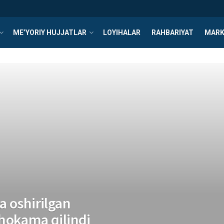
ME’YORIY HUJJATLAR
LOYIHALAR
RAHBARIYAT
MARK
a oshirilgan
hokama qilindi