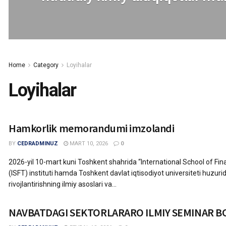
Home
Category
Loyihalar
Loyihalar
Hamkorlik memorandumi imzolandi
BY
CEDRADMINUZ
MART 10, 2026
0
2026-yil 10-mart kuni Toshkent shahrida “International School of F
(ISFT) instituti hamda Toshkent davlat iqtisodiyot universiteti huzurid
rivojlantirishning ilmiy asoslari va...
NAVBATDAGI SEKTORLARARO ILMIY SEMINAR BO