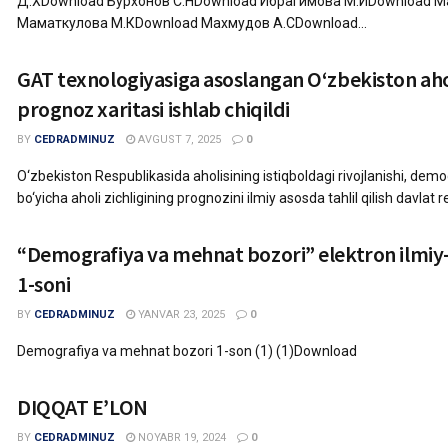
Д.ХDownload Бурхонов С.НDownload Ибрагимова М.ИDownload 
Маматкулова М.КDownload Махмудов А.СDownload...
GAT texnologiyasiga asoslangan O‘zbekiston ahol
prognoz xaritasi ishlab chiqildi
BY
CEDRADMINUZ
AVGUST 7, 2025
0
O‘zbekiston Respublikasida aholisining istiqboldagi rivojlanishi, dem
bo‘yicha aholi zichligining prognozini ilmiy asosda tahlil qilish davlat re
“Demografiya va mehnat bozori” elektron ilmi
1-soni
BY
CEDRADMINUZ
YANVAR 23, 2025
0
Demografiya va mehnat bozori 1-son (1) (1)Download
DIQQAT EʼLON
BY
CEDRADMINUZ
NOYABR 19, 2024
0