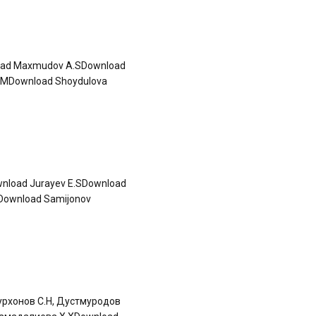
load Maxmudov A.SDownload
.MDownload Shoydulova
wnload Jurayev E.SDownload
Download Samijonov
урхонов С.Н, Дустмуродов