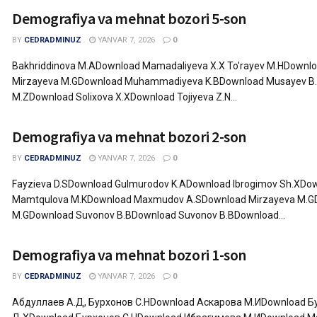
Demografiya va mehnat bozori 5-son
BY
CEDRADMINUZ
YANVAR 7, 2026
0
Bakhriddinova M.ADownload Mamadaliyeva X.X To'rayev M.HDown
Mirzayeva M.GDownload Muhammadiyeva K.BDownload Musayev B
M.ZDownload Solixova X.XDownload Tojiyeva Z.N...
Demografiya va mehnat bozori 2-son
BY
CEDRADMINUZ
YANVAR 7, 2026
0
Fayzieva D.SDownload Gulmurodov K.ADownload Ibrogimov Sh.XDo
Mamtqulova M.KDownload Maxmudov A.SDownload Mirzayeva M.G
M.GDownload Suvonov B.BDownload Suvonov B.BDownload...
Demografiya va mehnat bozori 1-son
BY
CEDRADMINUZ
YANVAR 7, 2026
0
Абдуллаев А.Д, Бурхонов С.НDownload Аскарова М.ИDownload Б