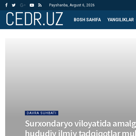
Payshanba, Avgust 6, 2026
CEDR.UZ
BOSH SAHIFA
YANGILIKLAR
DAVRA SUHBATI
Surxondaryo viloyatida amalg
hududiy ilmiy tadqiqotlar mu