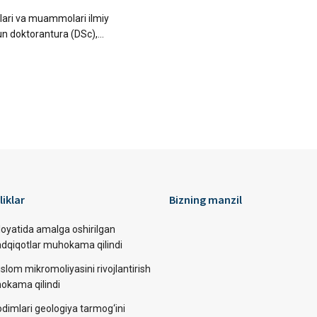
oslari va muammolari ilmiy
un doktorantura (DSc),...
liklar
Bizning manzil
loyatida amalga oshirilgan
tadqiqotlar muhokama qilindi
slom mikromoliyasini rivojlantirish
okama qilindi
dimlari geologiya tarmog‘ini