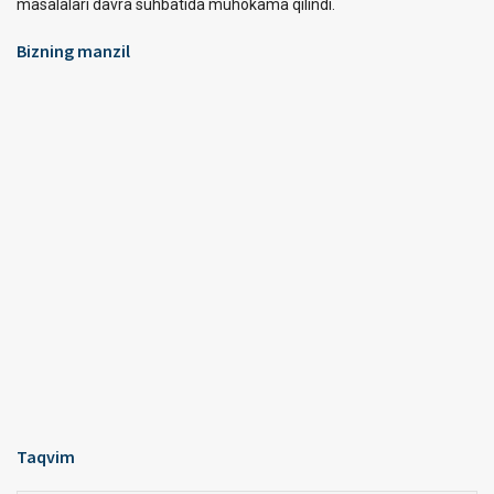
masalalari davra suhbatida muhokama qilindi.
Bizning manzil
Taqvim