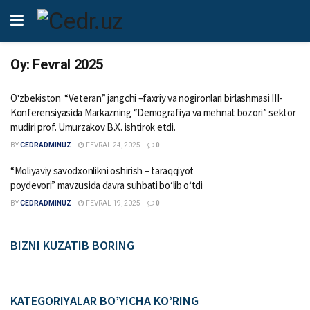
Oy:
Fevral 2025
Oʻzbekiston “Veteran” jangchi –faxriy va nogironlari birlashmasi III-
Konferensiyasida Markazning “Demografiya va mehnat bozori” sektor
mudiri prof. Umurzakov B.X. ishtirok etdi.
BY
CEDRADMINUZ
FEVRAL 24, 2025
0
“Moliyaviy savodxonlikni oshirish – taraqqiyot
poydevori” mavzusida davra suhbati boʻlib oʻtdi
BY
CEDRADMINUZ
FEVRAL 19, 2025
0
BIZNI KUZATIB BORING
KATEGORIYALAR BO’YICHA KO’RING