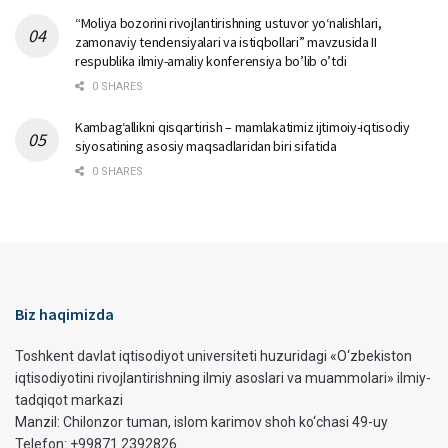
“Moliya bozorini rivojlantirishning ustuvor yo‘nalishlari,
zamonaviy tendensiyalari va istiqbollari” mavzusida II
respublika ilmiy-amaliy konferensiya bo’lib o’tdi
0 SHARES
Kambag‘allikni qisqartirish – mamlakatimiz ijtimoiy-iqtisodiy
siyosatining asosiy maqsadlaridan biri sifatida
0 SHARES
Biz haqimizda
Toshkent davlat iqtisodiyot universiteti huzuridagi «O‘zbekiston
iqtisodiyotini rivojlantirishning ilmiy asoslari va muammolari» ilmiy-
tadqiqot markazi
Manzil: Chilonzor tuman, islom karimov shoh ko‘chasi 49-uy
Telefon: +99871 2392826