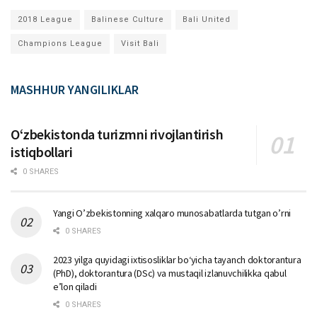
2018 League
Balinese Culture
Bali United
Champions League
Visit Bali
MASHHUR YANGILIKLAR
Oʻzbekistonda turizmni rivojlantirish
istiqbollari
0 SHARES
Yangi O’zbekistonning xalqaro munosabatlarda tutgan o’rni
0 SHARES
2023 yilga quyidagi ixtisosliklar bо‘yicha tayanch doktorantura
(PhD), doktorantura (DSc) va mustaqil izlanuvchilikka qabul
e’lon qiladi
0 SHARES