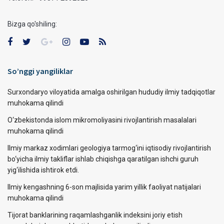
Bizga qo'shiling:
So’nggi yangiliklar
Surxondaryo viloyatida amalga oshirilgan hududiy ilmiy tadqiqotlar
muhokama qilindi
O‘zbekistonda islom mikromoliyasini rivojlantirish masalalari
muhokama qilindi
Ilmiy markaz xodimlari geologiya tarmog‘ini iqtisodiy rivojlantirish
bo‘yicha ilmiy takliflar ishlab chiqishga qaratilgan ishchi guruh
yig‘ilishida ishtirok etdi.
Ilmiy kengashning 6-son majlisida yarim yillik faoliyat natijalari
muhokama qilindi
Tijorat banklarining raqamlashganlik indeksini joriy etish