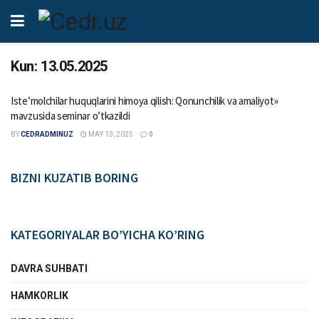
Kun:
13.05.2025
Iste’molchilar huquqlarini himoya qilish: Qonunchilik va amaliyot»
mavzusida seminar o’tkazildi
BY
CEDRADMINUZ
MAY 13, 2025
0
BIZNI KUZATIB BORING
KATEGORIYALAR BO’YICHA KO’RING
DAVRA SUHBATI
HAMKORLIK