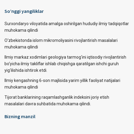
So’nggi yangiliklar
Surxondaryo viloyatida amalga oshirilgan hududiy ilmiy tadqiqotlar
muhokama qilindi
O‘zbekistonda islom mikromoliyasini rivojlantirish masalalari
muhokama qilindi
Ilmiy markaz xodimlari geologiya tarmog‘ini iqtisodiy rivojlantirish
bo‘yicha ilmiy takliflar ishlab chiqishga qaratilgan ishchi guruh
yig‘ilishida ishtirok etdi.
Ilmiy kengashning 6-son majlisida yarim yillik faoliyat natijalari
muhokama qilindi
Tijorat banklarining raqamlashganlik indeksini joriy etish
masalalari davra suhbatida muhokama qilindi.
Bizning manzil