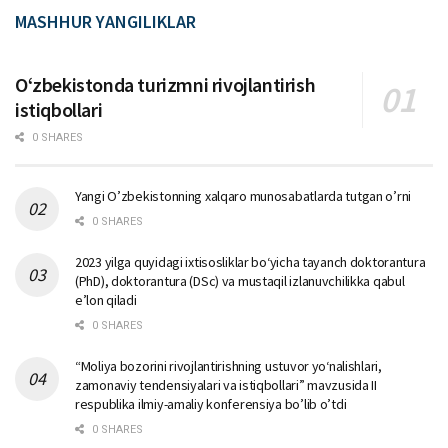
MASHHUR YANGILIKLAR
Oʻzbekistonda turizmni rivojlantirish
istiqbollari
0 SHARES
Yangi O’zbekistonning xalqaro munosabatlarda tutgan o’rni
0 SHARES
2023 yilga quyidagi ixtisosliklar bо‘yicha tayanch doktorantura
(PhD), doktorantura (DSc) va mustaqil izlanuvchilikka qabul
e’lon qiladi
0 SHARES
“Moliya bozorini rivojlantirishning ustuvor yo‘nalishlari,
zamonaviy tendensiyalari va istiqbollari” mavzusida II
respublika ilmiy-amaliy konferensiya bo’lib o’tdi
0 SHARES