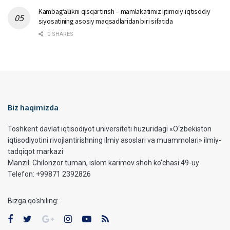
Kambag‘allikni qisqartirish – mamlakatimiz ijtimoiy-iqtisodiy
siyosatining asosiy maqsadlaridan biri sifatida
0 SHARES
Biz haqimizda
Toshkent davlat iqtisodiyot universiteti huzuridagi «O‘zbekiston
iqtisodiyotini rivojlantirishning ilmiy asoslari va muammolari» ilmiy-
tadqiqot markazi
Manzil: Chilonzor tuman, islom karimov shoh ko‘chasi 49-uy
Telefon: +99871 2392826
Bizga qo'shiling: