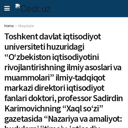
Home
Maqolalar
Toshkent davlat iqtisodiyot
universiteti huzuridagi
“O‘zbekiston iqtisodiyotini
rivojlantirishning ilmiy asoslari va
muammolari” ilmiy-tadqiqot
markazi direktori iqtisodiyot
fanlari doktori, professor Sadirdin
Karimovichning “Xaql so‘zi”
gazetasida “Nazariya va amaliyot: