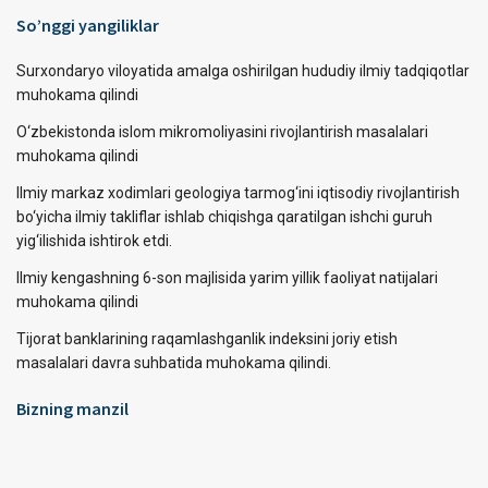
So’nggi yangiliklar
Surxondaryo viloyatida amalga oshirilgan hududiy ilmiy tadqiqotlar
muhokama qilindi
O‘zbekistonda islom mikromoliyasini rivojlantirish masalalari
muhokama qilindi
Ilmiy markaz xodimlari geologiya tarmog‘ini iqtisodiy rivojlantirish
bo‘yicha ilmiy takliflar ishlab chiqishga qaratilgan ishchi guruh
yig‘ilishida ishtirok etdi.
Ilmiy kengashning 6-son majlisida yarim yillik faoliyat natijalari
muhokama qilindi
Tijorat banklarining raqamlashganlik indeksini joriy etish
masalalari davra suhbatida muhokama qilindi.
Bizning manzil