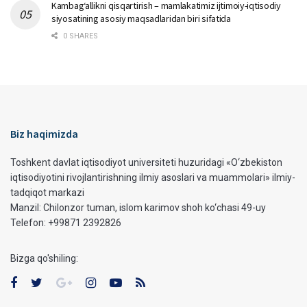
Kambag‘allikni qisqartirish – mamlakatimiz ijtimoiy-iqtisodiy
siyosatining asosiy maqsadlaridan biri sifatida
0 SHARES
Biz haqimizda
Toshkent davlat iqtisodiyot universiteti huzuridagi «O‘zbekiston
iqtisodiyotini rivojlantirishning ilmiy asoslari va muammolari» ilmiy-
tadqiqot markazi
Manzil: Chilonzor tuman, islom karimov shoh ko‘chasi 49-uy
Telefon: +99871 2392826
Bizga qo'shiling: