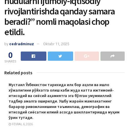
hudularni ijtimoiy-iqtisodiy
rivojlantirishda qanday samara
beradi?” nomli maqolasi chop
etildi.
by
cedradminuz
Oktabr 11, 2025
0
SHARES
Related posts
Мустақил Ўзбекистон тарихида илк бор аҳоли ва қишлоқ
хўжалигини рўйхатга олиш каби жуда катта ижтимоий-
иқтисодий ва сиёсий аҳамиятга эга бўлган умуммиллий
тадбир амалга оширилди. Ушбу жараён мамлакатнинг
барқарор ривожланишини таъминлаш, демографик ва
иқтисодий сиёсатни илмий асосда шакллантиришда муҳим
ўрин тутади.
FEVRAL 6, 2026