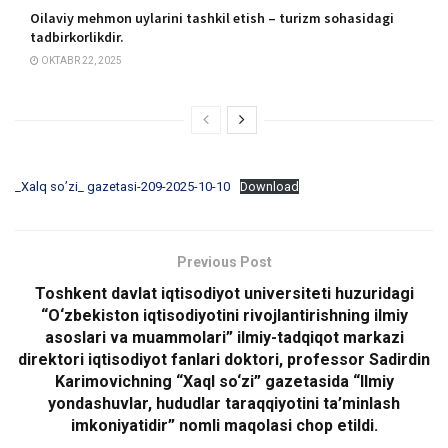
Oilaviy mehmon uylarini tashkil etish – turizm sohasidagi
tadbirkorlikdir.
OKTABR 22, 2025
_Xalq so’zi_ gazetasi-209-2025-10-10
Download
Previous Post
Toshkent davlat iqtisodiyot universiteti huzuridagi
“O‘zbekiston iqtisodiyotini rivojlantirishning ilmiy
asoslari va muammolari” ilmiy-tadqiqot markazi
direktori iqtisodiyot fanlari doktori, professor Sadirdin
Karimovichning “Xaql so‘zi” gazetasida “Ilmiy
yondashuvlar, hududlar taraqqiyotini ta’minlash
imkoniyatidir” nomli maqolasi chop etildi.