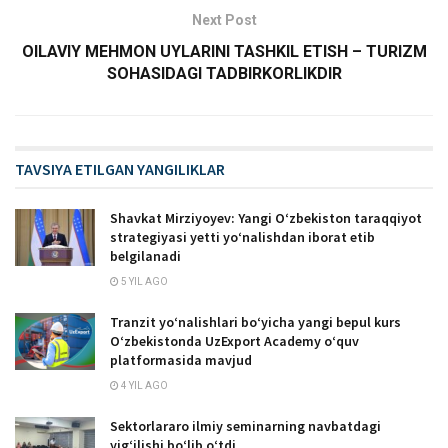
Next Post
OILAVIY MEHMON UYLARINI TASHKIL ETISH – TURIZM
SOHASIDAGI TADBIRKORLIKDIR
TAVSIYA ETILGAN YANGILIKLAR
Shavkat Mirziyoyev: Yangi O‘zbekiston taraqqiyot
strategiyasi yetti yo‘nalishdan iborat etib
belgilanadi
5 YIL AGO
Tranzit yo‘nalishlari bo‘yicha yangi bepul kurs
O‘zbekistonda UzExport Academy o‘quv
platformasida mavjud
4 YIL AGO
Sektorlararo ilmiy seminarning navbatdagi
yigʻilishi boʻlib oʻtdi