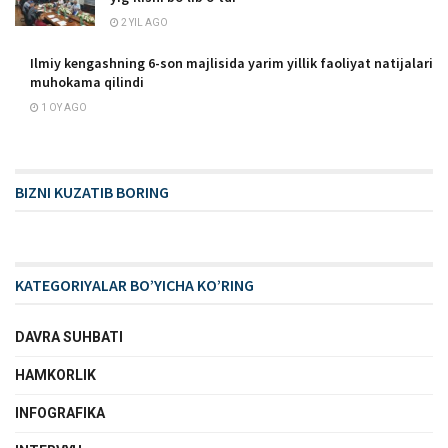
2 YIL AGO
Ilmiy kengashning 6-son majlisida yarim yillik faoliyat natijalari
muhokama qilindi
1 OY AGO
BIZNI KUZATIB BORING
KATEGORIYALAR BO’YICHA KO’RING
DAVRA SUHBATI
HAMKORLIK
INFOGRAFIKA