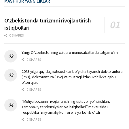
MASHHUR YANGILIKLAR
Oʻzbekistonda turizmni rivojlantirish
istiqbollari
0 SHARES
Yangi O’zbekistonning xalqaro munosabatlarda tutgan o’rni
0 SHARES
2023 yilga quyidagi ixtisosliklar bо‘yicha tayanch doktorantura
(PhD), doktorantura (DSc) va mustaqil izlanuvchilikka qabul
e’lon qiladi
0 SHARES
“Moliya bozorini rivojlantirishning ustuvor yo‘nalishlari,
zamonaviy tendensiyalari va istiqbollari” mavzusida II
respublika ilmiy-amaliy konferensiya bo’lib o’tdi
0 SHARES