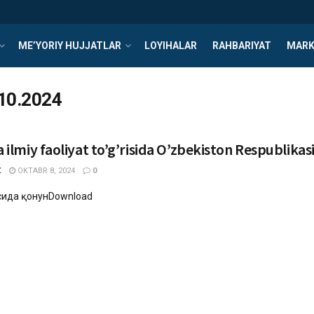
ME’YORIY HUJJATLAR
LOYIHALAR
RAHBARIYAT
MARK
10.2024
a ilmiy faoliyat to’g’risida O’zbekiston Respublikas
Z
OKTABR 8, 2024
0
сида қонунDownload