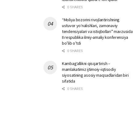
0 SHARES
“Moliya bozorini rivojlantirishning
ustuvor yo‘nalishlari, zamonaviy
tendensiyalari va istiqbollari” mavzusida
II respublika ilmiy-amaliy konferensiya
bo’lib o’tdi
0 SHARES
Kambag‘allikni qisqartirish –
mamlakatimiz ijtimoiy-iqtisodiy
siyosatining asosiy maqsadlaridan biri
sifatida
0 SHARES