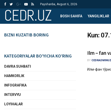
Payshanba, Avgust 6, 2026
CEDR.UZ
BOSH SAHIFA
YANGILIKLAR
Kun:
07.
BIZNI KUZATIB BORING
Ilm – fan v
KATEGORIYALAR BO’YICHA KO’RING
BY
CEDRADMINU
DAVRA SUHBATI
Илм-фан тўғри
HAMKORLIK
INFOGRAFIKA
INTERVYU
LOYIHALAR