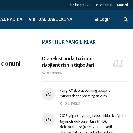
Biz haqimizda
Bog’lanish
Manzil
AZ HAQIDA
VIRTUAL QABULXONA
Login
MASHHUR YANGILIKLAR
Oʻzbekistonda turizmni
i qonuni
rivojlantirish istiqbollari
0 SHARES
Yangi O’zbekistonning xalqaro
munosabatlarda tutgan o’rni
0 SHARES
2023 yilga quyidagi ixtisosliklar bо‘yicha
tayanch doktorantura (PhD),
doktorantura (DSc) va mustaqil
izlanuvchilikka qabul e’lon qiladi