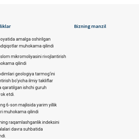
liklar
Bizning manzil
loyatida amalga oshirilgan
tadqiqotlar muhokama qilindi
slom mikromoliyasini rivojlantirish
okama qilindi
dimlari geologiya tarmog‘ini
ntirish bo‘yicha ilmiy takliflar
a qaratilgan ishchi guruh
rok etdi.
ng 6-son majlisida yarim yillik
lari muhokama qilindi
ining raqamlashganlik indeksini
alalari davra suhbatida
di.