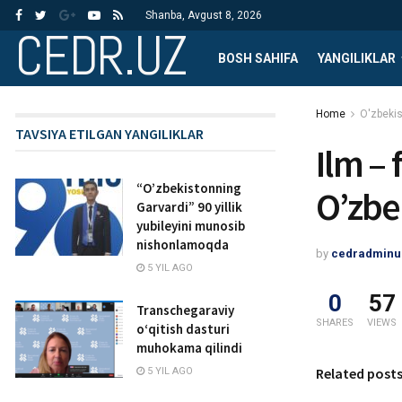
Shanba, Avgust 8, 2026
CEDR.UZ
BOSH SAHIFA
YANGILIKLAR
Home
O'zbekis
TAVSIYA ETILGAN YANGILIKLAR
Ilm – 
“O’zbekistonning
O’zbe
Garvardi” 90 yillik
yubileyini munosib
nishonlamoqda
by
cedradminu
5 YIL AGO
0
57
Transchegaraviy
SHARES
VIEWS
o‘qitish dasturi
muhokama qilindi
Related post
5 YIL AGO