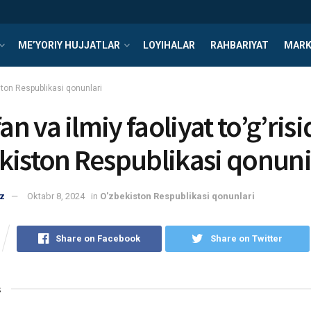
ME’YORIY HUJJATLAR
LOYIHALAR
RAHBARIYAT
MARK
ton Respublikasi qonunlari
fan va ilmiy faoliyat to’g’ris
kiston Respublikasi qonuni
z
Oktabr 8, 2024
in
O'zbekiston Respublikasi qonunlari
Share on Facebook
Share on Twitter
s