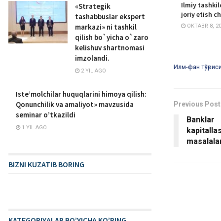
Ilmiy tashkil
«Strategik
joriy etish c
tashabbuslar ekspert
markazi» ni tashkil
OKTABR 8, 2
qilish bo`yicha o`zaro
kelishuv shartnomasi
imzolandi.
Илм-фан тўғрис
2 YIL AGO
Iste’molchilar huquqlarini himoya qilish:
Qonunchilik va amaliyot» mavzusida
Previous Post
seminar o’tkazildi
Banklar
1 YIL AGO
kapitalla
masalala
BIZNI KUZATIB BORING
KATEGORIYALAR BO’YICHA KO’RING