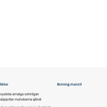
liklar
Bizning manzil
loyatida amalga oshirilgan
tadqiqotlar muhokama qilindi