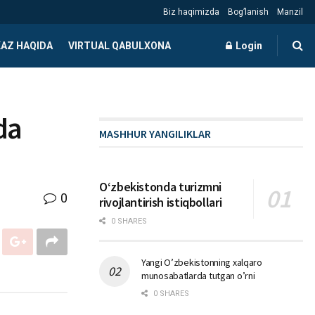
Biz haqimizda
Bog’lanish
Manzil
AZ HAQIDA
VIRTUAL QABULXONA
Login
ida
MASHHUR YANGILIKLAR
Oʻzbekistonda turizmni
0
rivojlantirish istiqbollari
0 SHARES
Yangi O’zbekistonning xalqaro
munosabatlarda tutgan o’rni
0 SHARES