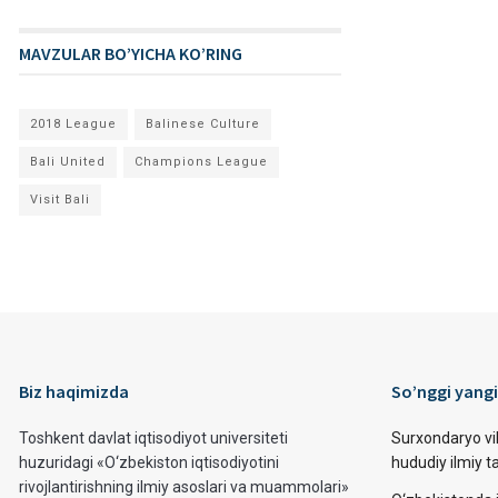
MAVZULAR BO’YICHA KO’RING
2018 League
Balinese Culture
Bali United
Champions League
Visit Bali
Biz haqimizda
So’nggi yangi
Toshkent davlat iqtisodiyot universiteti
Surxondaryo vi
huzuridagi «O‘zbekiston iqtisodiyotini
hududiy ilmiy 
rivojlantirishning ilmiy asoslari va muammolari»