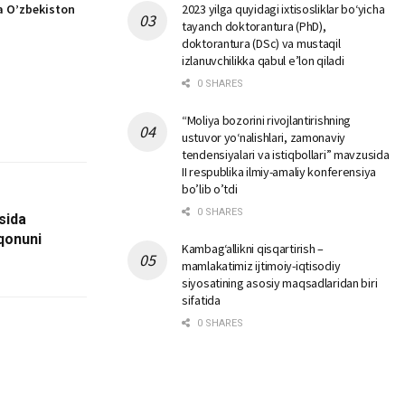
da O’zbekiston
2023 yilga quyidagi ixtisosliklar bо‘yicha
tayanch doktorantura (PhD),
doktorantura (DSc) va mustaqil
izlanuvchilikka qabul e’lon qiladi
0 SHARES
“Moliya bozorini rivojlantirishning
ustuvor yo‘nalishlari, zamonaviy
tendensiyalari va istiqbollari” mavzusida
II respublika ilmiy-amaliy konferensiya
bo’lib o’tdi
0 SHARES
isida
qonuni
Kambag‘allikni qisqartirish –
mamlakatimiz ijtimoiy-iqtisodiy
siyosatining asosiy maqsadlaridan biri
sifatida
0 SHARES