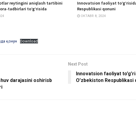
otlar reytingini aniqlash tartibini
Innovatsion faoliyat to’g’risi
hora-tadbirlari to’g’risida
Respublikasi qonuni
024
OKTABR 8, 2024
ида қонун
Download
Next Post
Innovatsion faoliyat to’g’r
shuv darajasini oshirisb
O’zbekiston Respublikasi 
ri