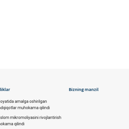
liklar
Bizning manzil
loyatida amalga oshirilgan
tadqiqotlar muhokama qilindi
slom mikromoliyasini rivojlantirish
okama qilindi