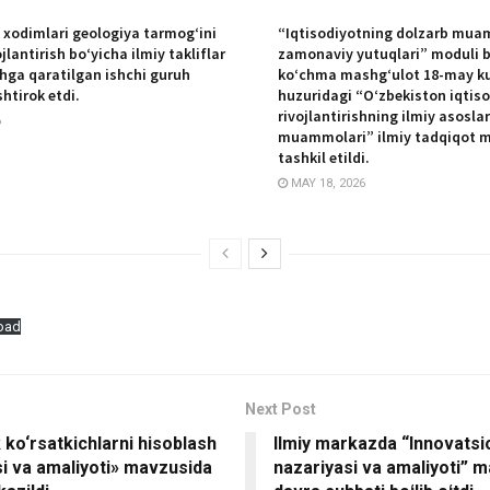
 xodimlari geologiya tarmog‘ini
“Iqtisodiyotning dolzarb mua
ojlantirish bo‘yicha ilmiy takliflar
zamonaviy yutuqlari” moduli 
shga qaratilgan ishchi guruh
koʻchma mashgʻulot 18-may k
shtirok etdi.
huzuridagi “Oʻzbekiston iqtiso
rivojlantirishning ilmiy asoslar
6
muammolari” ilmiy tadqiqot 
tashkil etildi.
MAY 18, 2026
oad
Next Post
k ko‘rsatkichlarni hisoblash
Ilmiy markazda “Innovatsio
i va amaliyoti» mavzusida
nazariyasi va amaliyoti” 