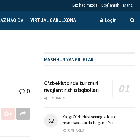
Biz haqimizda
Bog’lanish
Manzil
AZ HAQIDA
VIRTUAL QABULXONA
Login
MASHHUR YANGILIKLAR
Oʻzbekistonda turizmni
rivojlantirish istiqbollari
0
0 SHARES
Yangi O’zbekistonning xalqaro
munosabatlarda tutgan o’rni
0 SHARES