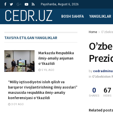
Payshanba, Avgust 6, 2026
CEDR.UZ
BOSH SAHIFA
YANGILIKLAR
Home
O'zbekis
TAVSIYA ETILGAN YANGILIKLAR
O’zbe
Markazda Respublika
Prezi
ilmiy-amaliy anjuman
o‘tkazildi
5 YIL AGO
by
cedradminu
in
O'zbekiston 
“Milliy iqtisodiyotni isloh qilish va
barqaror rivojlantirishning ilmiy asoslari”
0
67
mavzusida respublika ilmiy-amaliy
SHARES
VIEWS
konferensiyasi oʻtkazildi
3 OY AGO
Related post