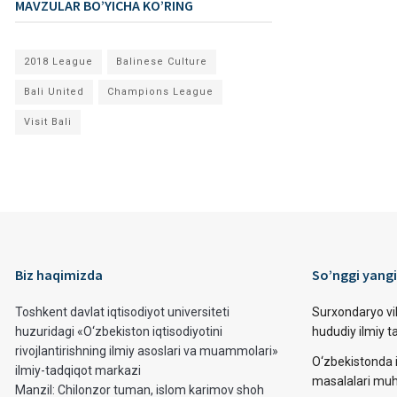
MAVZULAR BO’YICHA KO’RING
2018 League
Balinese Culture
Bali United
Champions League
Visit Bali
Biz haqimizda
So’nggi yangi
Toshkent davlat iqtisodiyot universiteti
Surxondaryo vi
huzuridagi «O‘zbekiston iqtisodiyotini
hududiy ilmiy 
rivojlantirishning ilmiy asoslari va muammolari»
O‘zbekistonda i
ilmiy-tadqiqot markazi
masalalari muh
Manzil: Chilonzor tuman, islom karimov shoh