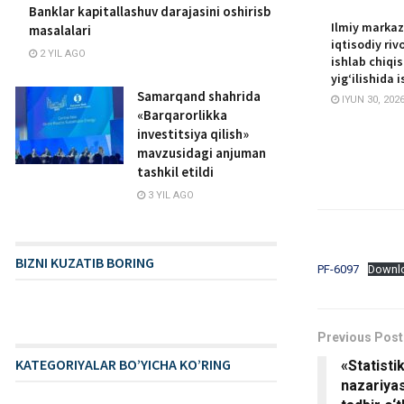
Banklar kapitallashuv darajasini oshirisb
Ilmiy markaz
masalalari
iqtisodiy riv
2 YIL AGO
ishlab chiqi
yig‘ilishida i
Samarqand shahrida
IYUN 30, 202
«Barqarorlikka
investitsiya qilish»
mavzusidagi anjuman
tashkil etildi
3 YIL AGO
BIZNI KUZATIB BORING
PF-6097
Downl
Previous Post
KATEGORIYALAR BO’YICHA KO’RING
«Statisti
nazariyas