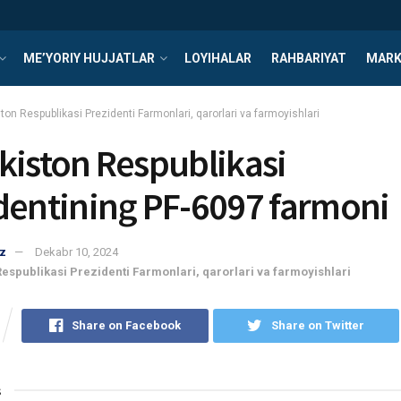
ME’YORIY HUJJATLAR
LOYIHALAR
RAHBARIYAT
MARK
ton Respublikasi Prezidenti Farmonlari, qarorlari va farmoyishlari
kiston Respublikasi
dentining PF-6097 farmoni
z
Dekabr 10, 2024
Respublikasi Prezidenti Farmonlari, qarorlari va farmoyishlari
Share on Facebook
Share on Twitter
s