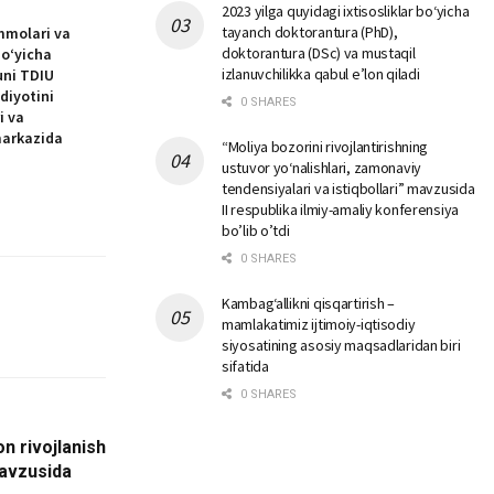
2023 yilga quyidagi ixtisosliklar bо‘yicha
tayanch doktorantura (PhD),
mmolari va
doktorantura (DSc) va mustaqil
boʻyicha
izlanuvchilikka qabul e’lon qiladi
uni TDIU
diyotini
0 SHARES
i va
markazida
“Moliya bozorini rivojlantirishning
ustuvor yo‘nalishlari, zamonaviy
tendensiyalari va istiqbollari” mavzusida
II respublika ilmiy-amaliy konferensiya
bo’lib o’tdi
0 SHARES
Kambag‘allikni qisqartirish –
mamlakatimiz ijtimoiy-iqtisodiy
siyosatining asosiy maqsadlaridan biri
sifatida
0 SHARES
n rivojlanish
mavzusida