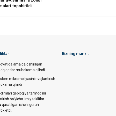
ar uyushmasi a’zoligi
lari topshirildi
liklar
Bizning manzil
loyatida amalga oshirilgan
tadqiqotlar muhokama qilindi
slom mikromoliyasini rivojlantirish
okama qilindi
dimlari geologiya tarmog‘ini
ntirish bo‘yicha ilmiy takliflar
a qaratilgan ishchi guruh
rok etdi.