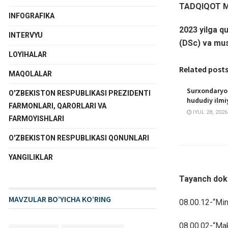
TADQIQOT 
INFOGRAFIKA
2023 yilga q
INTERVYU
(DSc) va must
LOYIHALAR
Related post
MAQOLALAR
Surxondaryo 
O'ZBEKISTON RESPUBLIKASI PREZIDENTI
hududiy ilmi
FARMONLARI, QARORLARI VA
IYUL 28, 2026
FARMOYISHLARI
O'ZBEKISTON RESPUBLIKASI QONUNLARI
YANGILIKLAR
Tayanch dok
MAVZULAR BO’YICHA KO’RING
08.00.12-“Mint
08.00.02-“Mak