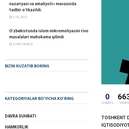
nazariyasi va amaliyoti» mavzusida
tadbir o‘tkazildi.
2 YIL AGO
O‘zbekistonda islom mikromoliyasini rivojlantirish
masalalari muhokama qilindi
3 HAFTA AGO
BIZNI KUZATIB BORING
0
66
KATEGORIYALAR BO’YICHA KO’RING
SHARES
VIEWS
DAVRA SUHBATI
TOSHKENT D
IQTISODIYOT
HAMKORLIK