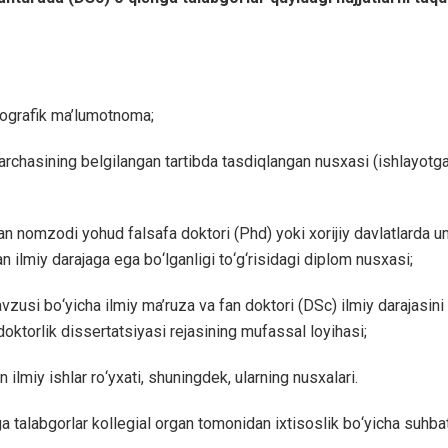
ografik ma’lumotnoma;
archasining belgilangan tartibda tasdiqlangan nusxasi (ishlayotga
 fan nomzodi yohud falsafa doktori (Phd) yoki xorijiy davlatlarda u
an ilmiy darajaga ega bо‘lganligi tо‘g‘risidagi diplom nusxasi;
zusi bо‘yicha ilmiy ma’ruza va fan doktori (DSc) ilmiy darajasini
oktorlik dissertatsiyasi rejasining mufassal loyihasi;
n ilmiy ishlar rо‘yxati, shuningdek, ularning nusxalari.
 talabgorlar kollegial organ tomonidan ixtisoslik bо‘yicha suhbat