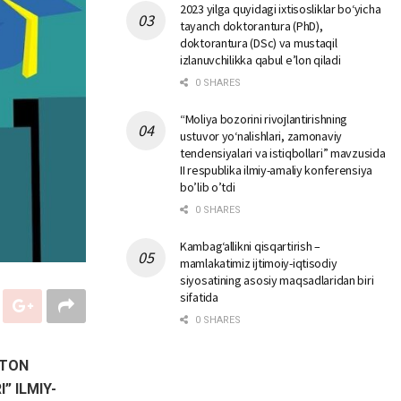
2023 yilga quyidagi ixtisosliklar bо‘yicha
tayanch doktorantura (PhD),
doktorantura (DSc) va mustaqil
izlanuvchilikka qabul e’lon qiladi
0 SHARES
“Moliya bozorini rivojlantirishning
ustuvor yo‘nalishlari, zamonaviy
tendensiyalari va istiqbollari” mavzusida
II respublika ilmiy-amaliy konferensiya
bo’lib o’tdi
0 SHARES
Kambag‘allikni qisqartirish –
mamlakatimiz ijtimoiy-iqtisodiy
siyosatining asosiy maqsadlaridan biri
sifatida
0 SHARES
STON
” ILMIY-