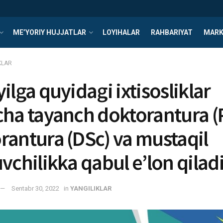
ME’YORIY HUJJATLAR
LOYIHALAR
RAHBARIYAT
MARK
KLAR
ilga quyidagi ixtisosliklar
cha tayanch doktorantura (
rantura (DSc) va mustaqil
uvchilikka qabul e’lon qilad
Sentabr 30, 2022
in
YANGILIKLAR