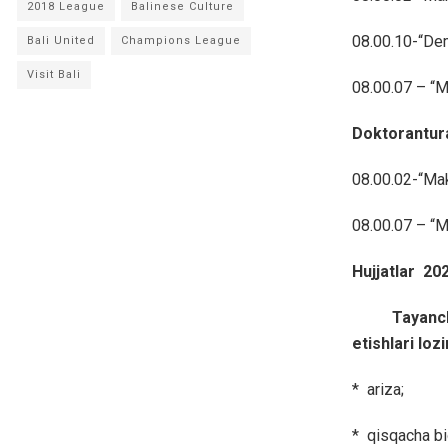
2018 League
Balinese Culture
08.00.10-“Demo
Bali United
Champions League
Visit Bali
08.00.07 – “Mo
Doktorantura
08.00.02-“Mak
08.00.07 – “Mo
Hujjatlar 202
Tayanch dok
etishlari lo
* ariza;
* qisqacha bi