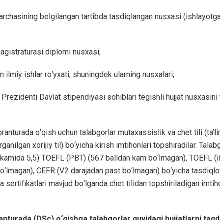
archasining belgilangan tartibda tasdiqlangan nusxasi (ishlayotga
magistraturasi diplomi nusxasi;
n ilmiy ishlar rо‘yxati, shuningdek ularning nusxalari;
Prezidenti Davlat stipendiyasi sohiblari tegishli hujjat nusxasini
anturada о‘qish uchun talabgorlar mutaxassislik va chet tili (ta’l
rganilgan xorijiy til) bо‘yicha kirish imtihonlari topshiradilar. Tala
li kamida 5,5) TOEFL (PBT) (567 balldan kam bо‘lmagan), TOEFL (i
о‘lmagan), CEFR (V2 darajadan past bо‘lmagan) bо‘yicha tasdiql
 sertifikatlari mavjud bо‘lganda chet tilidan topshiriladigan imti
da (DSc) о‘qishga talabgorlar quyidagi hujjatlarni taqdi