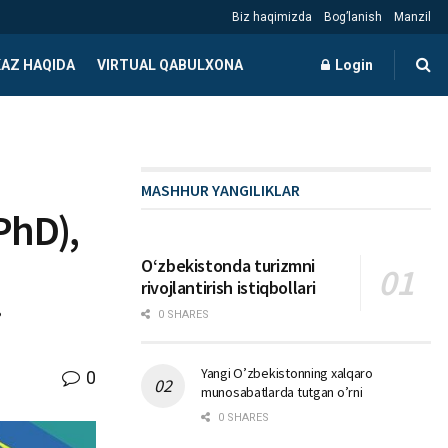
Biz haqimizda
Bog’lanish
Manzil
AZ HAQIDA
VIRTUAL QABULXONA
Login
MASHHUR YANGILIKLAR
PhD),
Oʻzbekistonda turizmni
rivojlantirish istiqbollari
i
0 SHARES
Yangi O’zbekistonning xalqaro
0
munosabatlarda tutgan o’rni
0 SHARES