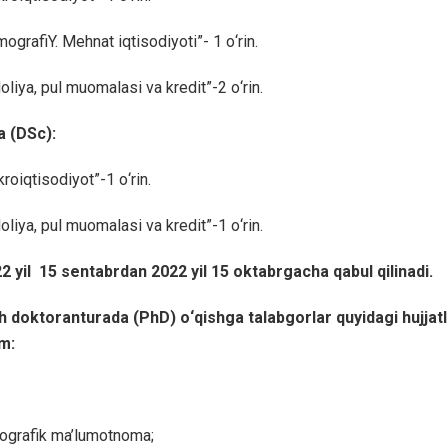
grafiY. Mehnat iqtisodiyoti”- 1 о‘rin.
liya, pul muomalasi va kredit”-2 о‘rin.
 (DSc):
roiqtisodiyot”-1 о‘rin.
liya, pul muomalasi va kredit”-1 о‘rin.
2 yil 15 sentabrdan 2022 yil 15 oktabrgacha qabul qilinadi.
toranturada (PhD) о‘qishga talabgorlar quyidagi hujjatl
zim:
ografik ma’lumotnoma;