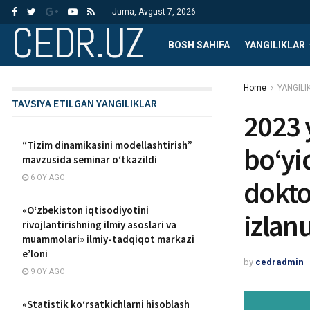
Juma, Avgust 7, 2026
CEDR.UZ
BOSH SAHIFA
YANGILIKLAR
Home
YANGILI
TAVSIYA ETILGAN YANGILIKLAR
2023 y
“Tizim dinamikasini modellashtirish”
bо‘yi
mavzusida seminar o‘tkazildi
6 OY AGO
dokto
«O‘zbekiston iqtisodiyotini
izlan
rivojlantirishning ilmiy asoslari va
muammolari» ilmiy-tadqiqot markazi
e’loni
by
cedradmin
9 OY AGO
«Statistik ko‘rsatkichlarni hisoblash