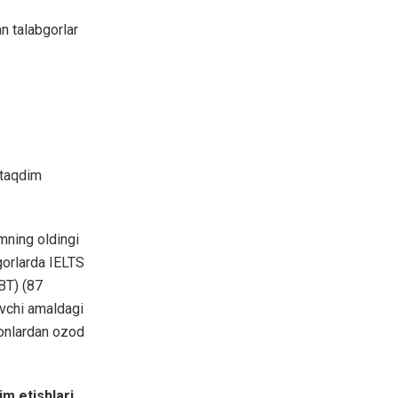
n talabgorlar
 taqdim
imning oldingi
bgorlarda IELTS
BT) (87
ovchi amaldagi
honlardan ozod
m etishlari