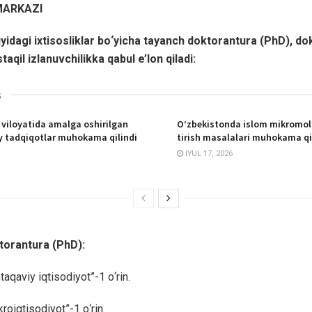
MARKAZI
uyidagi ixtisosliklar bо‘yicha tayanch doktorantura (PhD), d
aqil izlanuvchilikka qabul e’lon qiladi:
s
viloyatida amalga oshirilgan
O‘zbekistonda islom mikromoli
y tadqiqotlar muhokama qilindi
tirish masalalari muhokama qi
IYUL 17, 2026
torantura (PhD):
aqaviy iqtisodiyot”-1 о‘rin.
roiqtisodiyot”-1 о‘rin.