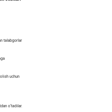
n talabgorlar
nga
 olish uchun
dan о‘tadilar.