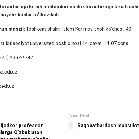
oranturaga kirish imtihonlari va doktoranturaga kirish uch
 noyabr kunlari о‘tkaziladi.
un manzil:
Toshkent shahri Islom Karimov shoh kо‘chasi, 49.
at iqtisodiyot universiteti bosh binosi 14-qavat. 14-07 xona
9871) 239-29-42
.cedr.uz
cedr.uz
Next Post
 ijodkor professor
Raqobatbardosh mahsulotl
ilarga O‘zbekiston