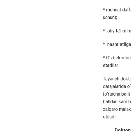
* mehnat daft
uchun);
* oliy ta’lim 
* nashr etilga
* О‘zbekiston 
etadilar.
Tayanch doktor
darajalarida о‘
(о‘rtacha bal
balldan kam b
xalqaro malaka
etiladi.
Doktorantura