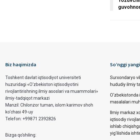
Yozuvchil
guvohnoma
Biz haqimizda
So’nggi yangi
Toshkent davlat iqtisodiyot universiteti
Surxondaryo vi
huzuridagi «O‘zbekiston iqtisodiyotini
hududiy ilmiy 
rivojlantirishning ilmiy asoslari va muammolari»
O‘zbekistonda i
ilmiy-tadqiqot markazi
masalalari muh
Manzil: Chilonzor tuman, islom karimov shoh
ko‘chasi 49-uy
Ilmiy markaz xo
Telefon: +99871 2392826
iqtisodiy rivojla
ishlab chiqishg
yig‘ilishida ishti
Bizga qo'shiling: