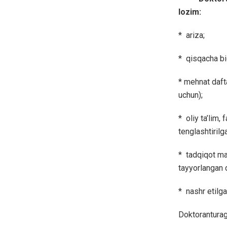
lozim:
* ariza;
* qisqacha bi
* mehnat daft
uchun);
* oliy ta’lim,
tenglashtirilg
* tadqiqot mav
tayyorlangan d
* nashr etilga
Doktoranturaga