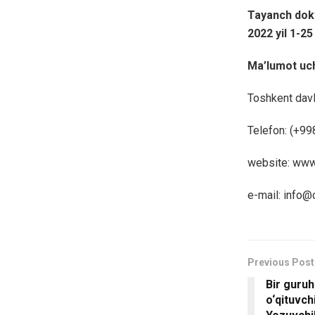
Tayanch dokt
2022 yil 1-25
Ma’lumot uch
Toshkent davl
Telefon: (+9
website: www
e-mail: info@
Previous Post
Bir guruh
o‘qituvch