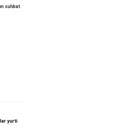
un suhbat
ar yurti