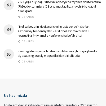
2023 yilga quyidagi ixtisosliklar bо‘yicha tayanch doktorantura
(PhD), doktorantura (DSc) va mustaqil izlanuvchilikka qabul
e’lon qiladi
0 SHARES
“Moliya bozorini rivojlantirishning ustuvor yo‘nalishlari,
zamonaviy tendensiyalari va istiqbollari” mavzusida II
respublika ilmiy-amaliy konferensiya bo’lib o’tdi
0 SHARES
Kambag‘allikni qisqartirish – mamlakatimiz ijtimoiy-iqtisodiy
siyosatining asosiy maqsadlaridan biri sifatida
0 SHARES
Biz haqimizda
Toshkent davlat iqtisodiyot universiteti huzuridagi «O‘zbekiston