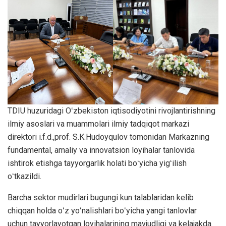
TDIU huzuridagi Oʻzbekiston iqtisodiyotini rivojlantirishning
ilmiy asoslari va muammolari ilmiy tadqiqot markazi
direktori i.f.d.,prof. S.K.Hudoyqulov tomonidan Markazning
fundamental, amaliy va innovatsion loyihalar tanlovida
ishtirok etishga tayyorgarlik holati boʻyicha yigʻilish
oʻtkazildi.
Barcha sektor mudirlari bugungi kun talablaridan kelib
chiqqan holda oʻz yoʻnalishlari boʻyicha yangi tanlovlar
uchun tayyorlayotgan loyihalarining mavjudligi va kelajakda