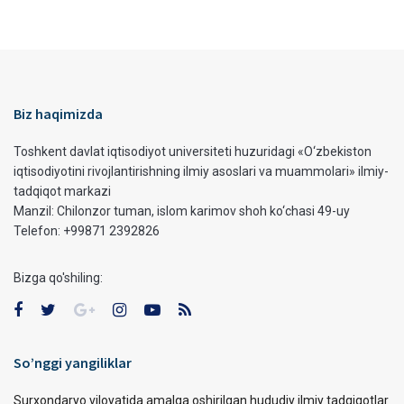
Biz haqimizda
Toshkent davlat iqtisodiyot universiteti huzuridagi «O‘zbekiston
iqtisodiyotini rivojlantirishning ilmiy asoslari va muammolari» ilmiy-
tadqiqot markazi
Manzil: Chilonzor tuman, islom karimov shoh ko‘chasi 49-uy
Telefon: +99871 2392826
Bizga qo'shiling:
So’nggi yangiliklar
Surxondaryo viloyatida amalga oshirilgan hududiy ilmiy tadqiqotlar