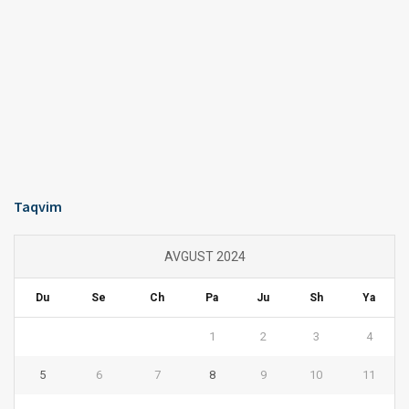
Taqvim
AVGUST 2024
Du
Se
Ch
Pa
Ju
Sh
Ya
1
2
3
4
5
6
7
8
9
10
11