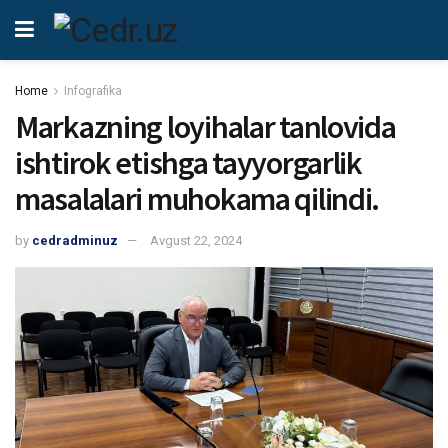
Home
Infografika
Markazning loyihalar tanlovida
ishtirok etishga tayyorgarlik
masalalari muhokama qilindi.
by
cedradminuz
Avgust 22, 2024