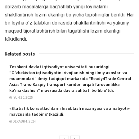
dolzarb masalalarga bagʻishlab yangi loyihalarni
shakllantirish lozim ekanligi boʻyicha topshiriqlar berildi. Har
bir loyiha oʻz talablari doirasida shakllantirilishi va yakuniy
maqsad tijoratlashtirish bilan tugatilishi lozim ekanligi
taʼkidlandi.
Related posts
Toshkent davlat iqtisodiyot universiteti huzuridagi
“O‘zbekiston iqtisodiyotini rivojlanishining ilmiy asoslari va
muammolari” ilmiy-tadqiqot markazida “Ready4Trade Central
Asia: Trans-Kaspiy transport koridori orqali farovonlikka
ko‘maklashish” mavzusida davra suhbati bo‘lib o‘tdi.
IYUN 20, 2025
«Statistik ko‘rsatkichlarni hisoblash nazariyasi va amaliyoti»
mavzusida tadbir o‘tkazildi.
DEKABR 4, 2024