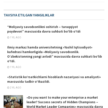
TAVSIYA ETILGAN YANGILIKLAR
“Moliyaviy savodxonlikni oshirish – taraqqiyot
poydevori” mavzusida davra suhbati boʻlib oʻtdi
1 YIL AGO
Ilmiy markaz hamda universitetning «Yashil Iqtisodiyot»
kafedrasi hamkorligida «Moliyaviy savodxonlik.
O‘zbekistonning yangi avlodi” mavzusida davra suhbati boʻlib
oʻtdi.
1 YIL AGO
«Statistik ko‘rsatkichlarni hisoblash nazariyasi va amaliyoti»
mavzusida tadbir o‘tkazildi.
2 YIL AGO
«Do you want to make your enterprise a market
leader? Success secrets of Hidden Champions –
World Market Leader Companies» mavzusida davra