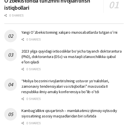
Oʻzbekistonda turizmni rivojlantirish
istiqbollari
0 SHARES
Yangi O’zbekistonning xalqaro munosabatlarda tutgan o’rni
0 SHARES
2023 yilga quyidagi ixtisosliklar bо‘yicha tayanch doktorantura
(PhD), doktorantura (DSc) va mustaqil izlanuvchilikka qabul
e’lon qiladi
0 SHARES
“Moliya bozorini rivojlantirishning ustuvor yo‘nalishlari,
zamonaviy tendensiyalari va istiqbollari” mavzusida II
respublika ilmiy-amaliy konferensiya bo’lib o’tdi
0 SHARES
Kambag‘allikni qisqartirish – mamlakatimiz ijtimoiy-iqtisodiy
siyosatining asosiy maqsadlaridan biri sifatida
0 SHARES