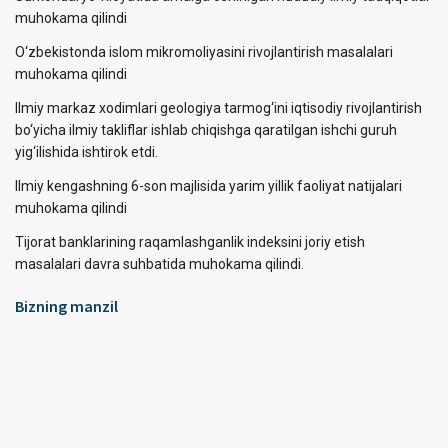
muhokama qilindi
O‘zbekistonda islom mikromoliyasini rivojlantirish masalalari
muhokama qilindi
Ilmiy markaz xodimlari geologiya tarmog‘ini iqtisodiy rivojlantirish
bo‘yicha ilmiy takliflar ishlab chiqishga qaratilgan ishchi guruh
yig‘ilishida ishtirok etdi.
Ilmiy kengashning 6-son majlisida yarim yillik faoliyat natijalari
muhokama qilindi
Tijorat banklarining raqamlashganlik indeksini joriy etish
masalalari davra suhbatida muhokama qilindi.
Bizning manzil