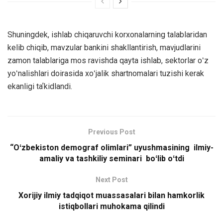
Shuningdek, ishlab chiqaruvchi korxonalarning talablaridan
kelib chiqib, mavzular bankini shakllantirish, mavjudlarini
zamon talablariga mos ravishda qayta ishlab, sektorlar oʻz
yoʻnalishlari doirasida xoʻjalik shartnomalari tuzishi kerak
ekanligi taʼkidlandi.
Previous Post
“Oʻzbekiston demograf olimlari” uyushmasining ilmiy-
amaliy va tashkiliy seminari boʻlib oʻtdi
Next Post
Xorijiy ilmiy tadqiqot muassasalari bilan hamkorlik
istiqbollari muhokama qilindi