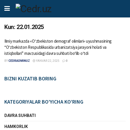
Kun:
22.01.2025
Ilmiy markazda «Oʻzbekiston demograf olimlari» uyushmasining
“Oʻzbekiston Respublikasida urbanizatsiya jarayoni holati va
istiqbollari” mavzusidagi davra suhbati boʻlib oʻtdi
BY
CEDRADMINUZ
YANVAR 22, 2025
0
BIZNI KUZATIB BORING
KATEGORIYALAR BO’YICHA KO’RING
DAVRA SUHBATI
HAMKORLIK