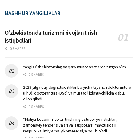
MASHHUR YANGILIKLAR
Oʻzbekistonda turizmni rivojlantirish
istiqbollari
0 SHARES
Yangi O’zbekistonning xalqaro munosabatlarda tutgan o’rni
0 SHARES
2023 yilga quyidagi ixtisosliklar bо‘yicha tayanch doktorantura
(PhD), doktorantura (DSc) va mustaqil izlanuvchilikka qabul
e’lon qiladi
0 SHARES
“Moliya bozorini rivojlantirishning ustuvor yo‘nalishlari,
zamonaviy tendensiyalari va istiqbollari” mavzusida II
respublika ilmiy-amaliy konferensiya bo’lib o’tdi