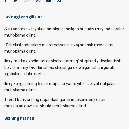
So’nggi yangiliklar
Surxondaryo viloyatida amalga oshirilgan hududiy ilmiy tadqiqotlar
muhokama qilindi
O‘zbekistonda islom mikromoliyasini rivojlantirish masalalari
muhokama qilindi
Ilmiy markaz xodimlari geologiya tarmog‘ini iqtisodiy rivojlantirish
bo‘yicha ilmiy takliflar ishlab chiqishga qaratilgan ishchi guruh
yig‘ilishida ishtirok etdi.
Ilmiy kengashning 6-son majlisida yarim yillik faoliyat natijalari
muhokama qilindi
Tijorat banklarining raqamlashganlik indeksini joriy etish
masalalari davra suhbatida muhokama qilindi.
Bizning manzil