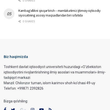
0 SHARES
Kambag‘allikni qisqartirish – mamlakatimiz ijtimoiy-iqtisodiy
siyosatining asosiy maqsadlaridan biri sifatida
0 SHARES
Biz haqimizda
Toshkent davlat iqtisodiyot universiteti huzuridagi «O‘zbekiston
iqtisodiyotini rivojlantirishning ilmiy asoslari va muammolari» ilmiy-
tadqiqot markazi
Manzil: Chilonzor tuman, islom karimov shoh ko‘chasi 49-uy
Telefon: +99871 2392826
Bizga qo'shiling: