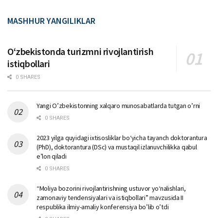
MASHHUR YANGILIKLAR
Oʻzbekistonda turizmni rivojlantirish
istiqbollari
0 SHARES
Yangi O’zbekistonning xalqaro munosabatlarda tutgan o’rni
0 SHARES
2023 yilga quyidagi ixtisosliklar bо‘yicha tayanch doktorantura
(PhD), doktorantura (DSc) va mustaqil izlanuvchilikka qabul
e’lon qiladi
0 SHARES
“Moliya bozorini rivojlantirishning ustuvor yo‘nalishlari,
zamonaviy tendensiyalari va istiqbollari” mavzusida II
respublika ilmiy-amaliy konferensiya bo’lib o’tdi