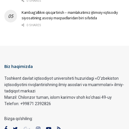
0 SHARES
Kambag‘allikni qisqartirish – mamlakatimiz ijtimoiy-iqtisodiy
siyosatining asosiy maqsadlaridan biri sifatida
0 SHARES
Biz haqimizda
Toshkent davlat iqtisodiyot universiteti huzuridagi «O‘zbekiston
iqtisodiyotini rivojlantirishning ilmiy asoslari va muammolari» ilmiy-
tadqiqot markazi
Manzil: Chilonzor tuman, islom karimov shoh ko‘chasi 49-uy
Telefon: +99871 2392826
Bizga qo'shiling: