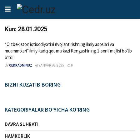
Kun:
28.01.2025
“O’zbekiston iqtisodiyotini rivojlantirishning ilmiy asoslari va
muammolari” ilmiy-tadqiqot markazi Kengashining 1-sonli majlisi bo’lib
o’tdi
BY
CEDRADMINUZ
YANVAR 28, 2025
0
BIZNI KUZATIB BORING
KATEGORIYALAR BO’YICHA KO’RING
DAVRA SUHBATI
HAMKORLIK