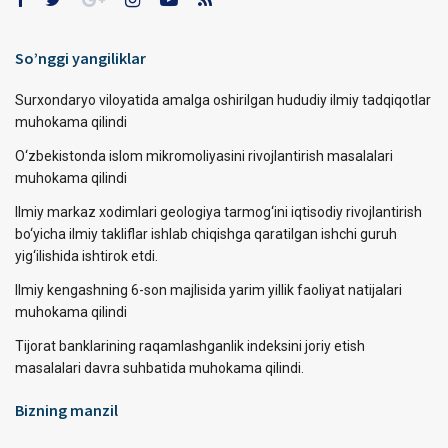
So’nggi yangiliklar
Surxondaryo viloyatida amalga oshirilgan hududiy ilmiy tadqiqotlar
muhokama qilindi
O‘zbekistonda islom mikromoliyasini rivojlantirish masalalari
muhokama qilindi
Ilmiy markaz xodimlari geologiya tarmog‘ini iqtisodiy rivojlantirish
bo‘yicha ilmiy takliflar ishlab chiqishga qaratilgan ishchi guruh
yig‘ilishida ishtirok etdi.
Ilmiy kengashning 6-son majlisida yarim yillik faoliyat natijalari
muhokama qilindi
Tijorat banklarining raqamlashganlik indeksini joriy etish
masalalari davra suhbatida muhokama qilindi.
Bizning manzil