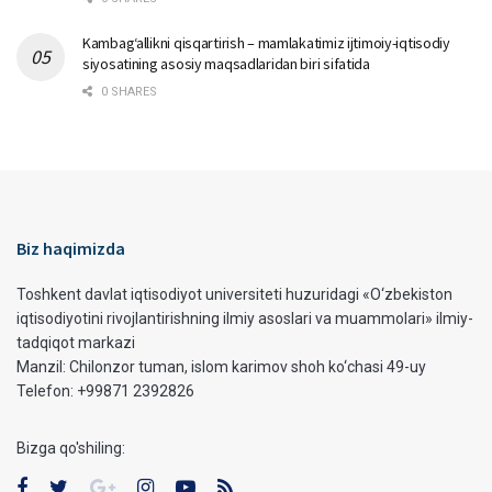
Kambag‘allikni qisqartirish – mamlakatimiz ijtimoiy-iqtisodiy
siyosatining asosiy maqsadlaridan biri sifatida
0 SHARES
Biz haqimizda
Toshkent davlat iqtisodiyot universiteti huzuridagi «O‘zbekiston
iqtisodiyotini rivojlantirishning ilmiy asoslari va muammolari» ilmiy-
tadqiqot markazi
Manzil: Chilonzor tuman, islom karimov shoh ko‘chasi 49-uy
Telefon: +99871 2392826
Bizga qo'shiling: