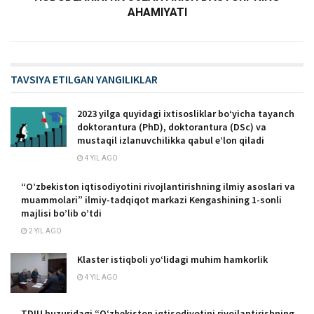
AHAMIYATI
TAVSIYA ETILGAN YANGILIKLAR
2023 yilga quyidagi ixtisosliklar bо‘yicha tayanch
doktorantura (PhD), doktorantura (DSc) va
mustaqil izlanuvchilikka qabul e’lon qiladi
4 YIL AGO
“O’zbekiston iqtisodiyotini rivojlantirishning ilmiy asoslari va
muammolari” ilmiy-tadqiqot markazi Kengashining 1-sonli
majlisi bo’lib o’tdi
2 YIL AGO
Klaster istiqboli yo‘lidagi muhim hamkorlik
4 YIL AGO
TDIU huzuridagi “Oʻzbekiston iqtisodiyotini rivojlantirishning