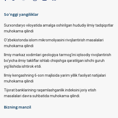
So’nggi yangiliklar
Surxondaryo viloyatida amalga oshirilgan hududiy ilmiy tadqiqotlar
muhokama qilindi
O‘zbekistonda islom mikromoliyasini rivojlantirish masalalari
muhokama qilindi
Ilmiy markaz xodimlari geologiya tarmog‘ini iqtisodiy rivojlantirish
bo‘yicha ilmiy takliflar ishlab chiqishga qaratilgan ishchi guruh
yig‘ilishida ishtirok etdi.
Ilmiy kengashning 6-son majlisida yarim yillik faoliyat natijalari
muhokama qilindi
Tijorat banklarining raqamlashganlik indeksini joriy etish
masalalari davra suhbatida muhokama qilindi.
Bizning manzil