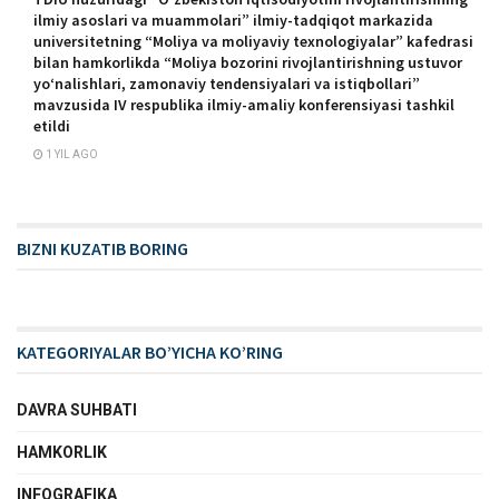
ilmiy asoslari va muammolari” ilmiy-tadqiqot markazida
universitetning “Moliya va moliyaviy texnologiyalar” kafedrasi
bilan hamkorlikda “Moliya bozorini rivojlantirishning ustuvor
yoʻnalishlari, zamonaviy tendensiyalari va istiqbollari”
mavzusida IV respublika ilmiy-amaliy konferensiyasi tashkil
etildi
1 YIL AGO
BIZNI KUZATIB BORING
KATEGORIYALAR BO’YICHA KO’RING
DAVRA SUHBATI
HAMKORLIK
INFOGRAFIKA