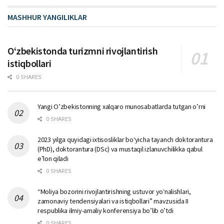
MASHHUR YANGILIKLAR
Oʻzbekistonda turizmni rivojlantirish
istiqbollari
0 SHARES
Yangi O’zbekistonning xalqaro munosabatlarda tutgan o’rni
0 SHARES
2023 yilga quyidagi ixtisosliklar bо‘yicha tayanch doktorantura
(PhD), doktorantura (DSc) va mustaqil izlanuvchilikka qabul
e’lon qiladi
0 SHARES
“Moliya bozorini rivojlantirishning ustuvor yo‘nalishlari,
zamonaviy tendensiyalari va istiqbollari” mavzusida II
respublika ilmiy-amaliy konferensiya bo’lib o’tdi
0 SHARES