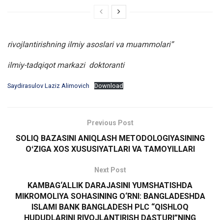
rivojlantirishning ilmiy asoslari va muammolari”
ilmiy-tadqiqot markazi doktoranti
Saydirasulov Laziz Alimovich
Download
Previous Post
SOLIQ BAZASINI ANIQLASH METODOLOGIYASINING
OʻZIGA XOS XUSUSIYATLARI VA TAMOYILLARI
Next Post
KAMBAG‘ALLIK DARAJASINI YUMSHATISHDA
MIKROMOLIYA SOHASINING O‘RNI: BANGLADESHDA
ISLAMI BANK BANGLADESH PLC “QISHLOQ
HUDUDLARINI RIVOJLANTIRISH DASTURI”NING