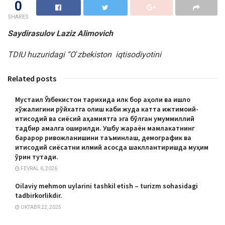
0
SHARES
Saydirasulov
Laziz Alimovich
TDIU huzuridagi “Oʻzbekiston iqtisodiyotini
Related posts
Мустақил Ўзбекистон тарихида илк бор аҳоли ва қишлоқ
хўжалигини рўйхатга олиш каби жуда катта ижтимоий-
иқтисодий ва сиёсий аҳамиятга эга бўлган умуммиллий
тадбир амалга оширилди. Ушбу жараён мамлакатнинг
барқарор ривожланишини таъминлаш, демографик ва
иқтисодий сиёсатни илмий асосда шакллантиришда муҳим
ўрин тутади.
FEVRAL 6, 2026
Oilaviy mehmon uylarini tashkil etish – turizm sohasidagi
tadbirkorlikdir.
OKTABR 22, 2025