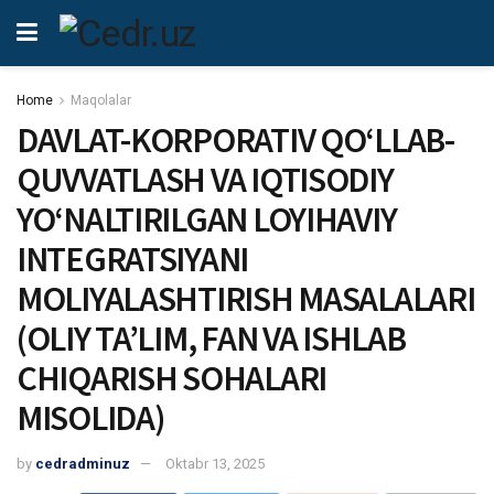
Home
Maqolalar
DAVLAT-KORPORATIV QO‘LLAB-
QUVVATLASH VA IQTISODIY
YO‘NALTIRILGAN LOYIHAVIY
INTEGRATSIYANI
MOLIYALASHTIRISH MASALALARI
(OLIY TA’LIM, FAN VA ISHLAB
CHIQARISH SOHALARI
MISOLIDA)
by
cedradminuz
Oktabr 13, 2025