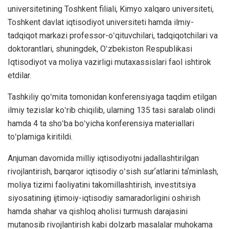
universitetining Toshkent filiali, Kimyo xalqaro universiteti,
Toshkent davlat iqtisodiyot universiteti hamda ilmiy-
tadqiqot markazi professor-oʻqituvchilari, tadqiqotchilari va
doktorantlari, shuningdek, Oʻzbekiston Respublikasi
Iqtisodiyot va moliya vazirligi mutaxassislari faol ishtirok
etdilar.
Tashkiliy qoʻmita tomonidan konferensiyaga taqdim etilgan
ilmiy tezislar koʻrib chiqilib, ularning 135 tasi saralab olindi
hamda 4 ta shoʻba boʻyicha konferensiya materiallari
toʻplamiga kiritildi.
Anjuman davomida milliy iqtisodiyotni jadallashtirilgan
rivojlantirish, barqaror iqtisodiy oʻsish surʼatlarini taʼminlash,
moliya tizimi faoliyatini takomillashtirish, investitsiya
siyosatining ijtimoiy-iqtisodiy samaradorligini oshirish
hamda shahar va qishloq aholisi turmush darajasini
mutanosib rivojlantirish kabi dolzarb masalalar muhokama