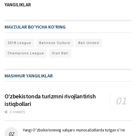
YANGILIKLAR
MAVZULAR BO’YICHA KO’RING
2018 League
Balinese Culture
Bali United
Champions League
Visit Bali
MASHHUR YANGILIKLAR
Oʻzbekistonda turizmni rivojlantirish
istiqbollari
0 SHARES
Yangi O’zbekistonning xalqaro munosabatlarda tutgan o’rni