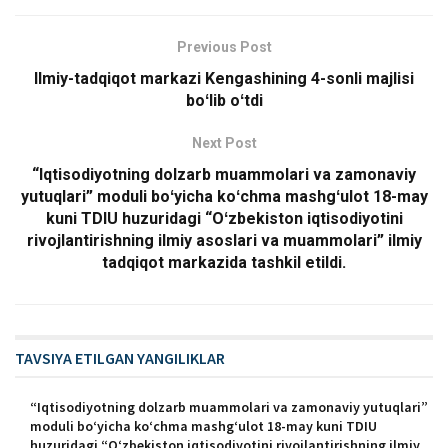
Previous Post
Ilmiy-tadqiqot markazi Kengashining 4-sonli majlisi
boʻlib oʻtdi
Next Post
“Iqtisodiyotning dolzarb muammolari va zamonaviy
yutuqlari” moduli boʻyicha koʻchma mashgʻulot 18-may
kuni TDIU huzuridagi “Oʻzbekiston iqtisodiyotini
rivojlantirishning ilmiy asoslari va muammolari” ilmiy
tadqiqot markazida tashkil etildi.
TAVSIYA ETILGAN YANGILIKLAR
“Iqtisodiyotning dolzarb muammolari va zamonaviy yutuqlari”
moduli boʻyicha koʻchma mashgʻulot 18-may kuni TDIU
huzuridagi “Oʻzbekiston iqtisodiyotini rivojlantirishning ilmiy