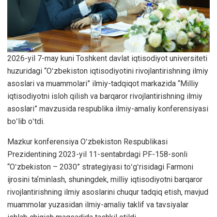
2026-yil 7-may kuni Toshkent davlat iqtisodiyot universiteti
huzuridagi “Oʻzbekiston iqtisodiyotini rivojlantirishning ilmiy
asoslari va muammolari” ilmiy-tadqiqot markazida “Milliy
iqtisodiyotni isloh qilish va barqaror rivojlantirishning ilmiy
asoslari” mavzusida respublika ilmiy-amaliy konferensiyasi
boʻlib oʻtdi.
Mazkur konferensiya Oʻzbekiston Respublikasi
Prezidentining 2023-yil 11-sentabrdagi PF-158-sonli
“Oʻzbekiston – 2030” strategiyasi toʻgʻrisidagi Farmoni
ijrosini taʼminlash, shuningdek, milliy iqtisodiyotni barqaror
rivojlantirishning ilmiy asoslarini chuqur tadqiq etish, mavjud
muammolar yuzasidan ilmiy-amaliy taklif va tavsiyalar