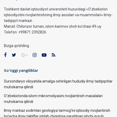
Toshkent davlat iqtisodiyot universiteti huzuridagi «O‘zbekiston
iqtisodiyotini rivojlantirishning ilmiy asoslari va muammolari» ilmiy-
tadqiqot markazi
Manzil: Chilonzor tuman, islom karimov shoh ko‘chasi 49-uy
Telefon: +99871 2392826
Bizga qo'shiling:
So’nggi yangiliklar
Surxondaryo viloyatida amalga oshirilgan hududiy ilmiy tadqiqotlar
muhokama qilindi
O‘zbekistonda islom mikromoliyasini rivojlantirish masalalari
muhokama qilindi
Ilmiy markaz xodimlari geologiya tarmog‘ini iqtisodiy rivojlantirish
bo‘yicha ilmiy takliflar ishlab chiqishga qaratilgan ishchi guruh