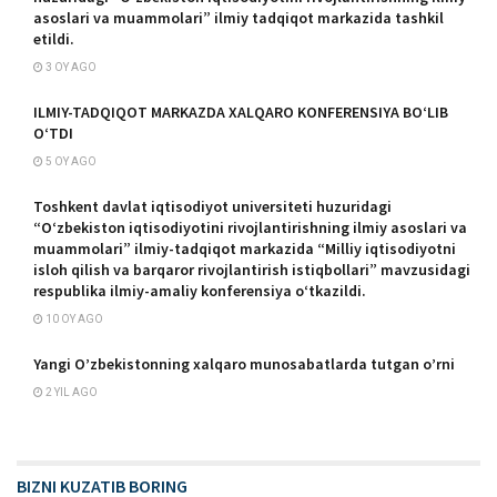
asoslari va muammolari” ilmiy tadqiqot markazida tashkil
etildi.
3 OY AGO
ILMIY-TADQIQOT MARKAZDA XALQARO KONFERENSIYA BOʻLIB
OʻTDI
5 OY AGO
Toshkent davlat iqtisodiyot universiteti huzuridagi
“O‘zbekiston iqtisodiyotini rivojlantirishning ilmiy asoslari va
muammolari” ilmiy-tadqiqot markazida “Milliy iqtisodiyotni
isloh qilish va barqaror rivojlantirish istiqbollari” mavzusidagi
respublika ilmiy-amaliy konferensiya o‘tkazildi.
10 OY AGO
Yangi O’zbekistonning xalqaro munosabatlarda tutgan o’rni
2 YIL AGO
BIZNI KUZATIB BORING