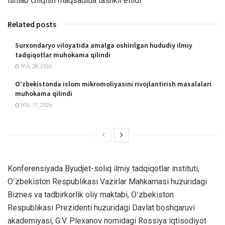
ishlab chiqish maqsadida tashkil etildi.
Related posts
Surxondaryo viloyatida amalga oshirilgan hududiy ilmiy
tadqiqotlar muhokama qilindi
IYUL 28, 2026
O‘zbekistonda islom mikromoliyasini rivojlantirish masalalari
muhokama qilindi
IYUL 17, 2026
Konferensiyada Byudjet-soliq ilmiy tadqiqotlar instituti,
Oʻzbekiston Respublikasi Vazirlar Mahkamasi huzuridagi
Biznes va tadbirkorlik oliy maktabi, Oʻzbekiston
Respublikasi Prezidenti huzuridagi Davlat boshqaruvi
akademiyasi, G.V. Plexanov nomidagi Rossiya iqtisodiyot