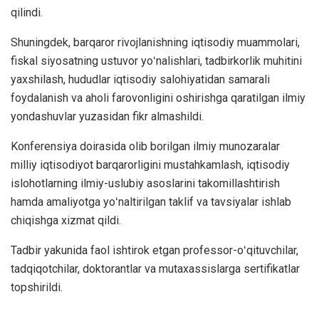
qilindi.
Shuningdek, barqaror rivojlanishning iqtisodiy muammolari,
fiskal siyosatning ustuvor yoʻnalishlari, tadbirkorlik muhitini
yaxshilash, hududlar iqtisodiy salohiyatidan samarali
foydalanish va aholi farovonligini oshirishga qaratilgan ilmiy
yondashuvlar yuzasidan fikr almashildi.
Konferensiya doirasida olib borilgan ilmiy munozaralar
milliy iqtisodiyot barqarorligini mustahkamlash, iqtisodiy
islohotlarning ilmiy-uslubiy asoslarini takomillashtirish
hamda amaliyotga yoʻnaltirilgan taklif va tavsiyalar ishlab
chiqishga xizmat qildi.
Tadbir yakunida faol ishtirok etgan professor-oʻqituvchilar,
tadqiqotchilar, doktorantlar va mutaxassislarga sertifikatlar
topshirildi.