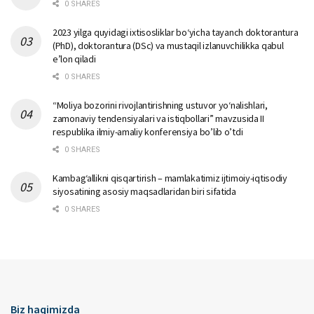
0 SHARES
2023 yilga quyidagi ixtisosliklar bо‘yicha tayanch doktorantura
(PhD), doktorantura (DSc) va mustaqil izlanuvchilikka qabul
e’lon qiladi
0 SHARES
“Moliya bozorini rivojlantirishning ustuvor yo‘nalishlari,
zamonaviy tendensiyalari va istiqbollari” mavzusida II
respublika ilmiy-amaliy konferensiya bo’lib o’tdi
0 SHARES
Kambag‘allikni qisqartirish – mamlakatimiz ijtimoiy-iqtisodiy
siyosatining asosiy maqsadlaridan biri sifatida
0 SHARES
Biz haqimizda