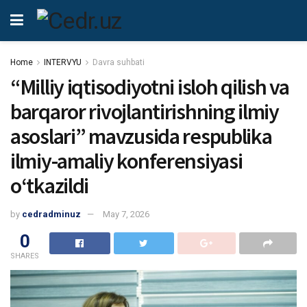
Home
INTERVYU
Davra suhbati
“Milliy iqtisodiyotni isloh qilish va
barqaror rivojlantirishning ilmiy
asoslari” mavzusida respublika
ilmiy-amaliy konferensiyasi
oʻtkazildi
by
cedradminuz
May 7, 2026
0
SHARES