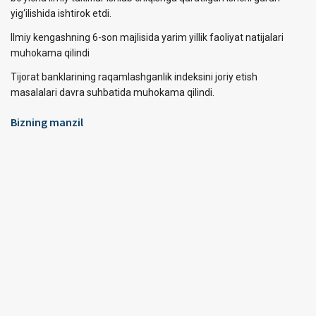
yig‘ilishida ishtirok etdi.
Ilmiy kengashning 6-son majlisida yarim yillik faoliyat natijalari
muhokama qilindi
Tijorat banklarining raqamlashganlik indeksini joriy etish
masalalari davra suhbatida muhokama qilindi.
Bizning manzil