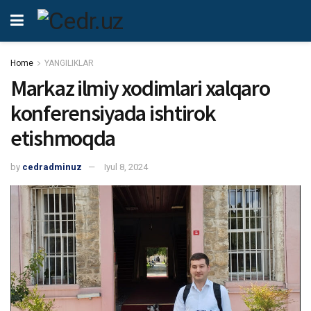
Home
YANGILIKLAR
Markaz ilmiy xodimlari xalqaro
konferensiyada ishtirok
etishmoqda
by
cedradminuz
Iyul 8, 2024