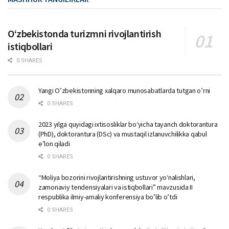
Oʻzbekistonda turizmni rivojlantirish
istiqbollari
0 SHARES
Yangi O’zbekistonning xalqaro munosabatlarda tutgan o’rni
0 SHARES
2023 yilga quyidagi ixtisosliklar bо‘yicha tayanch doktorantura
(PhD), doktorantura (DSc) va mustaqil izlanuvchilikka qabul
e’lon qiladi
0 SHARES
“Moliya bozorini rivojlantirishning ustuvor yo‘nalishlari,
zamonaviy tendensiyalari va istiqbollari” mavzusida II
respublika ilmiy-amaliy konferensiya bo’lib o’tdi
0 SHARES