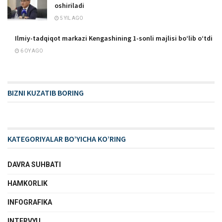
oshiriladi
5 YIL AGO
Ilmiy-tadqiqot markazi Kengashining 1-sonli majlisi boʻlib oʻtdi
6 OY AGO
BIZNI KUZATIB BORING
KATEGORIYALAR BO’YICHA KO’RING
DAVRA SUHBATI
HAMKORLIK
INFOGRAFIKA
INTERVYU