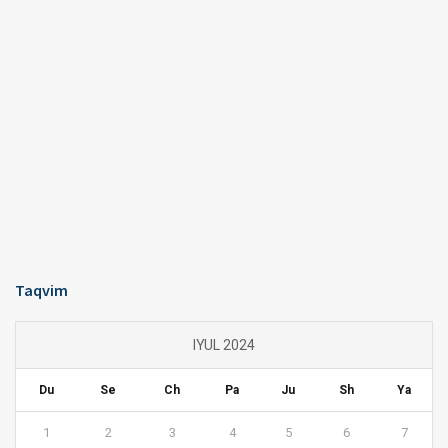
Taqvim
IYUL 2024
Du
Se
Ch
Pa
Ju
Sh
Ya
1
2
3
4
5
6
7