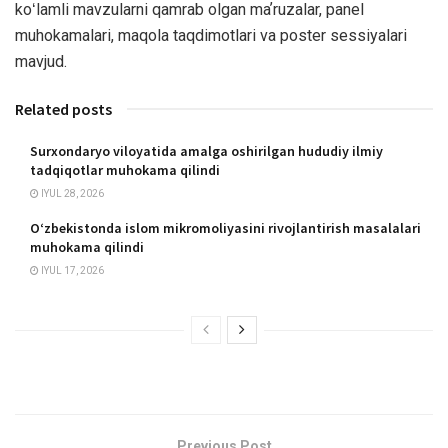
koʻlamli mavzularni qamrab olgan maʼruzalar, panel
muhokamalari, maqola taqdimotlari va poster sessiyalari
mavjud.
Related posts
Surxondaryo viloyatida amalga oshirilgan hududiy ilmiy
tadqiqotlar muhokama qilindi
IYUL 28, 2026
O‘zbekistonda islom mikromoliyasini rivojlantirish masalalari
muhokama qilindi
IYUL 17, 2026
Previous Post