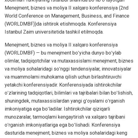
Menejment, biznes va moliya II xalqaro konferensiya (2nd
World Conference on Management, Business, and Finance
(WORLDMBF))da ishtirok etishmoqda. Konferensiya
Istanbul Zaim universitetida tashkil etilmoqda.
Menejment, biznes va moliya II xalqaro konferensiya
(WORLDMBF) — bu menejment boʻyicha dunyo boʻylab
olimlar, tadqiqotchilar va mutaxassislarni menejment, biznes
va moliya sohalaridagi soʻnggi tendensiyalar, innovatsiyalar
va muammolarni muhokama qilish uchun birlashtiruvchi
yetakchi konferensiyadir. Konferensiyada ishtirokchilar
oʻzlarining tadqiqotlari, bilimlari va tajribalari bilan boʻlishish,
shuningdek, mutaxassislardan yangi gʻoyalarni oʻrganish
imkoniyatiga ega boʻladilar. Ishtirokchilar qiziqarli
munozaralar, tarmoqlarni kengaytirish va xalqaro tajribani
oʻrganish imkoniyatlariga ega boʻlishadi. Konferensiya
dasturida menejment, biznes va moliya sohalaridagi keng