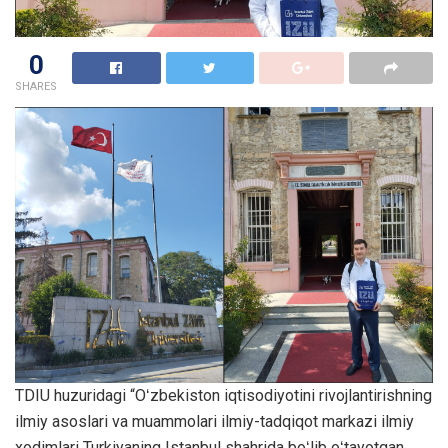
0
SHARES
TDIU huzuridagi “Oʻzbekiston iqtisodiyotini rivojlantirishning
ilmiy asoslari va muammolari ilmiy-tadqiqot markazi ilmiy
xodimlari Turkiyaning Istanbul shahrida boʻlib oʻtayotgan