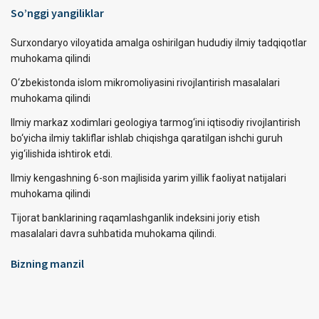
So’nggi yangiliklar
Surxondaryo viloyatida amalga oshirilgan hududiy ilmiy tadqiqotlar
muhokama qilindi
O‘zbekistonda islom mikromoliyasini rivojlantirish masalalari
muhokama qilindi
Ilmiy markaz xodimlari geologiya tarmog‘ini iqtisodiy rivojlantirish
bo‘yicha ilmiy takliflar ishlab chiqishga qaratilgan ishchi guruh
yig‘ilishida ishtirok etdi.
Ilmiy kengashning 6-son majlisida yarim yillik faoliyat natijalari
muhokama qilindi
Tijorat banklarining raqamlashganlik indeksini joriy etish
masalalari davra suhbatida muhokama qilindi.
Bizning manzil