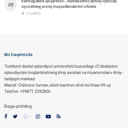
Kambag‘allikni qisqartirish – mamlakatimiz ijtimoiy-iqtisodiy
siyosatining asosiy maqsadlaridan biri sifatida
0 SHARES
Biz haqimizda
Toshkent davlat iqtisodiyot universiteti huzuridagi «O‘zbekiston
iqtisodiyotini rivojlantirishning ilmiy asoslari va muammolari» ilmiy-
tadqiqot markazi
Manzil: Chilonzor tuman, islom karimov shoh ko‘chasi 49-uy
Telefon: +99871 2392826
Bizga qo'shiling: