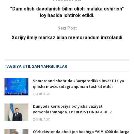
“Dam olish-davolanish-bilim olish-malaka oshirish”
loyihasida ishtirok etildi.
Next Post
Xorijiy ilmiy markaz bilan memorandum imzolandi
TAVSIYA ETILGAN YANGILIKLAR
Samarqand shahrida «Barqarorlikka investitsiya
qilish» mavzusidagi anjuman tashkil etildi
3 YIL AGO
Dunyoda korrupsiya bo‘yicha vaziyat
yomonlashmoqda. O‘ZBEKISTONDA-CHI..?
5 YIL AGO
O‘zbekistonda aholi jon boshiga YAIM 4000 dollarga