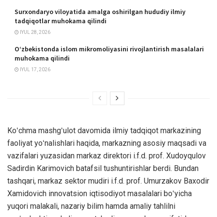
Surxondaryo viloyatida amalga oshirilgan hududiy ilmiy
tadqiqotlar muhokama qilindi
IYUL 28, 2026
O‘zbekistonda islom mikromoliyasini rivojlantirish masalalari
muhokama qilindi
IYUL 17, 2026
Koʻchma mashgʻulot davomida ilmiy tadqiqot markazining
faoliyat yoʻnalishlari haqida, markazning asosiy maqsadi va
vazifalari yuzasidan markaz direktori i.f.d. prof. Xudoyqulov
Sadirdin Karimovich batafsil tushuntirishlar berdi. Bundan
tashqari, markaz sektor mudiri i.f.d. prof. Umurzakov Baxodir
Xamidovich innovatsion iqtisodiyot masalalari boʻyicha
yuqori malakali, nazariy bilim hamda amaliy tahlilni