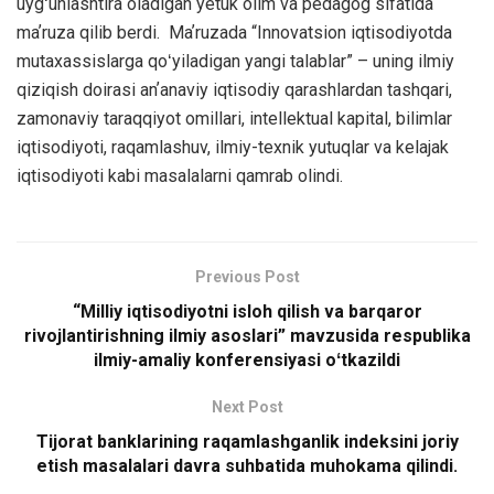
uygʻunlashtira oladigan yetuk olim va pedagog sifatida
maʼruza qilib berdi. Maʼruzada “Innovatsion iqtisodiyotda
mutaxassislarga qoʻyiladigan yangi talablar” – uning ilmiy
qiziqish doirasi anʼanaviy iqtisodiy qarashlardan tashqari,
zamonaviy taraqqiyot omillari, intellektual kapital, bilimlar
iqtisodiyoti, raqamlashuv, ilmiy-texnik yutuqlar va kelajak
iqtisodiyoti kabi masalalarni qamrab olindi.
Previous Post
“Milliy iqtisodiyotni isloh qilish va barqaror
rivojlantirishning ilmiy asoslari” mavzusida respublika
ilmiy-amaliy konferensiyasi oʻtkazildi
Next Post
Tijorat banklarining raqamlashganlik indeksini joriy
etish masalalari davra suhbatida muhokama qilindi.