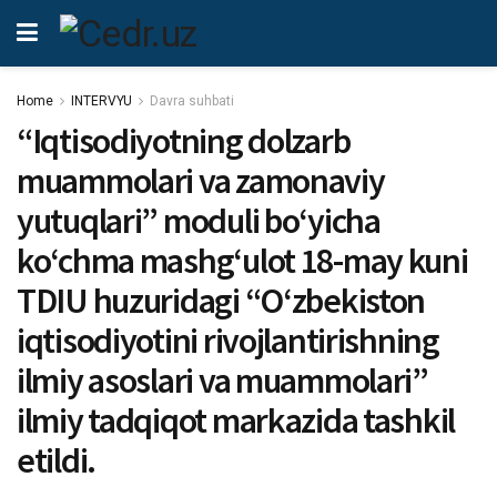
Home
INTERVYU
Davra suhbati
“Iqtisodiyotning dolzarb
muammolari va zamonaviy
yutuqlari” moduli boʻyicha
koʻchma mashgʻulot 18-may kuni
TDIU huzuridagi “Oʻzbekiston
iqtisodiyotini rivojlantirishning
ilmiy asoslari va muammolari”
ilmiy tadqiqot markazida tashkil
etildi.