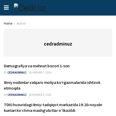
Home
Author
cedradminuz
Demografiya va mehnat bozori 1-son
LOYIHALAR
BY
CEDRADMINUZ
YANVAR 7, 2026
Ilmiy xodimlar xalqaro moliya koʻrgazmalarida ishtirok
YANGILIKLAR
etmoqda
BY
CEDRADMINUZ
DEKABR 3, 2025
TDIU huzuridagi ilmiy-tadqiqot markazida 19-20-noyabr
HAMKORLIK
kunlari ko‘chma mashg‘ulotlar o‘tkazildi