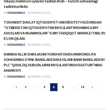
Oilaviy mehmon uylarini tashkil etish – turizm sohasidagi
MAQOLALAR
tadbirkorlikdir.
BY
CEDRADMINUZ
OKTABR 22, 2025
TOSHKENT DAVLAT IQTISODIYOT UNIVERSITETI HUZURIDAGI
YANGILIKLAR
“O‘ZBEKISTON IQTISODIYOTINI RIVOJLANTIRISHNING ILMIY
ASOSLARI VA MUAMMOLARI” ILMIY-TADQIQOT MARKAZI TANLOV
E’LON QILADI.
BY
CEDRADMINUZ
OKTABR 16, 2025
KAMBAG‘ALLIK DARAJASINI YUMSHATISHDA MIKROMOLIYA
MAQOLALAR
SOHASINING O‘RNI: BANGLADESHDA ISLAMI BANK BANGLADESH
PLC “QISHLOQ HUDUDLARINI RIVOJLANTIRISH DASTURI”NING
AHAMIYATI
BY
CEDRADMINUZ
OKTABR 13, 2025
1
…
3
4
5
…
13