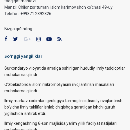
tadqiqot markazi
Manzil: Chilonzor tuman, islom karimov shoh ko‘chasi 49-uy
Telefon: +99871 2392826
Bizga qo'shiling:
So’nggi yangiliklar
Surxondaryo viloyatida amalga oshirilgan hududiy ilmiy tadqiqotlar
muhokama qilindi
O‘zbekistonda islom mikromoliyasini rivojlantirish masalalari
muhokama qilindi
Ilmiy markaz xodimlari geologiya tarmog‘ini iqtisodiy rivojlantirish
bo‘yicha ilmiy takliflar ishlab chiqishga qaratilgan ishchi guruh
yig‘ilishida ishtirok etdi.
Ilmiy kengashning 6-son majlisida yarim yillik faoliyat natijalari
muhokama qilindi