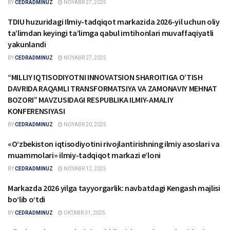
BY
CEDRADMINUZ
NOYABR 27, 2025
TDIU huzuridagi Ilmiy-tadqiqot markazida 2026-yil uchun oliy
YANGILIKLAR
taʼlimdan keyingi taʼlimga qabul imtihonlari muvaffaqiyatli
yakunlandi
BY
CEDRADMINUZ
NOYABR 27, 2025
“MILLIY IQTISODIYOTNI INNOVATSION SHAROITIGA O’TISH
YANGILIKLAR
DAVRIDA RAQAMLI TRANSFORMATSIYA VA ZAMONAVIY MEHNAT
BOZORI” MAVZUSIDAGI RESPUBLIKA ILMIY-AMALIY
KONFERENSIYASI
BY
CEDRADMINUZ
NOYABR 20, 2025
«O‘zbekiston iqtisodiyotini rivojlantirishning ilmiy asoslari va
YANGILIKLAR
muammolari» ilmiy-tadqiqot markazi e’loni
BY
CEDRADMINUZ
NOYABR 12, 2025
Markazda 2026 yilga tayyorgarlik: navbatdagi Kengash majlisi
YANGILIKLAR
bo‘lib o‘tdi
BY
CEDRADMINUZ
OKTABR 31, 2025