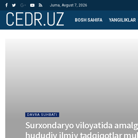
Juma, Avgust 7, 2026
CEDR.UZ
BOSH SAHIFA
YANGILIKLAR
DAVRA SUHBATI
Surxondaryo viloyatida amalg
hududiy ilmiy tadqiqotlar mu