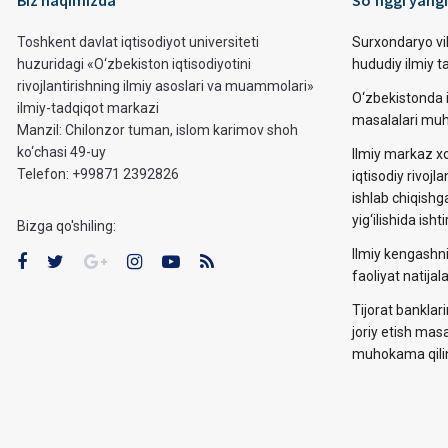
Biz haqimizda
So’nggi yangi
Toshkent davlat iqtisodiyot universiteti
Surxondaryo vi
huzuridagi «O‘zbekiston iqtisodiyotini
hududiy ilmiy 
rivojlantirishning ilmiy asoslari va muammolari»
O‘zbekistonda i
ilmiy-tadqiqot markazi
masalalari muh
Manzil: Chilonzor tuman, islom karimov shoh
ko‘chasi 49-uy
Ilmiy markaz xo
Telefon: +99871 2392826
iqtisodiy rivojla
ishlab chiqishg
yig‘ilishida ishti
Bizga qo'shiling:
Ilmiy kengashni
faoliyat natija
Tijorat banklar
joriy etish mas
muhokama qilin