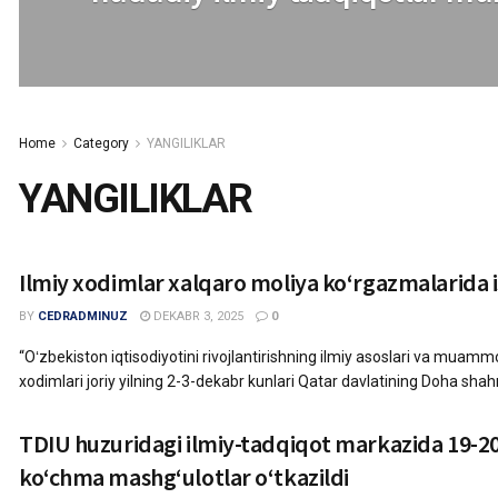
Home
Category
YANGILIKLAR
YANGILIKLAR
Ilmiy xodimlar xalqaro moliya koʻrgazmalarida
BY
CEDRADMINUZ
DEKABR 3, 2025
0
“Oʻzbekiston iqtisodiyotini rivojlantirishning ilmiy asoslari va muammo
xodimlari joriy yilning 2-3-dekabr kunlari Qatar davlatining Doha shahri
TDIU huzuridagi ilmiy-tadqiqot markazida 19-2
ko‘chma mashg‘ulotlar o‘tkazildi