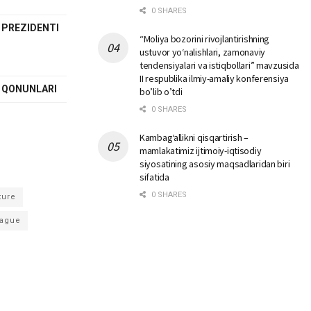
0 SHARES
 PREZIDENTI
“Moliya bozorini rivojlantirishning
ustuvor yo‘nalishlari, zamonaviy
tendensiyalari va istiqbollari” mavzusida
II respublika ilmiy-amaliy konferensiya
I QONUNLARI
bo’lib o’tdi
0 SHARES
Kambag‘allikni qisqartirish –
mamlakatimiz ijtimoiy-iqtisodiy
siyosatining asosiy maqsadlaridan biri
sifatida
0 SHARES
ture
ague