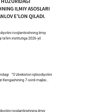
I HUZURIDAGI
HNING ILMIY ASOSLARI
NLOV E’LON QILADI.
iyotini rivojlantirishning ilmiy
ta’lim institutiga 2026-yil
ridagi “Oʻzbekiston iqtisodiyotini
 Kengashining 7-sonli majlisi...
yotini rivojlantirishning ilmiy