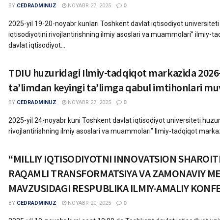
BY
CEDRADMINUZ
NOYABR 27, 2025
0
2025-yil 19-20-noyabr kunlari Toshkent davlat iqtisodiyot universitet
iqtisodiyotini rivojlantirishning ilmiy asoslari va muammolari” ilmiy
davlat iqtisodiyot...
TDIU huzuridagi Ilmiy-tadqiqot markazida 2026-
taʼlimdan keyingi taʼlimga qabul imtihonlari mu
BY
CEDRADMINUZ
NOYABR 27, 2025
0
2025-yil 24-noyabr kuni Toshkent davlat iqtisodiyot universiteti huzur
rivojlantirishning ilmiy asoslari va muammolari” Ilmiy-tadqiqot markaz
“MILLIY IQTISODIYOTNI INNOVATSION SHAROIT
RAQAMLI TRANSFORMATSIYA VA ZAMONAVIY M
MAVZUSIDAGI RESPUBLIKA ILMIY-AMALIY KONF
BY
CEDRADMINUZ
NOYABR 20, 2025
0