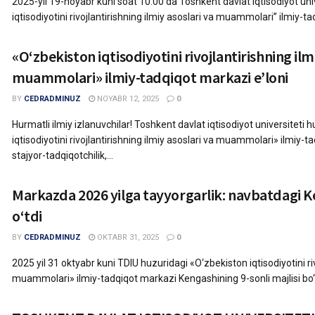
2025-yil 19-noyabr kuni soat 10:00 da Toshkent davlat iqtisodiyot uni
iqtisodiyotini rivojlantirishning ilmiy asoslari va muammolari” ilmiy-t
«O‘zbekiston iqtisodiyotini rivojlantirishning ilm
muammolari» ilmiy-tadqiqot markazi e’loni
BY
CEDRADMINUZ
NOYABR 12, 2025
0
Hurmatli ilmiy izlanuvchilar! Toshkent davlat iqtisodiyot universiteti
iqtisodiyotini rivojlantirishning ilmiy asoslari va muammolari» ilmiy-
stajyor-tadqiqotchilik,...
Markazda 2026 yilga tayyorgarlik: navbatdagi Ke
o‘tdi
BY
CEDRADMINUZ
OKTABR 31, 2025
0
2025 yil 31 oktyabr kuni TDIU huzuridagi «O‘zbekiston iqtisodiyotini riv
muammolari» ilmiy-tadqiqot markazi Kengashining 9-sonli majlisi bo‘li