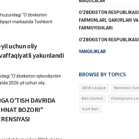
MAQOLALAR
O'ZBEKISTON RESPUBLIKASI
i huzuridagi “O‘zbekiston
FARMONLARI, QARORLARI VA
-tadqiqot markazida Toshkent
FARMOYISHLARI
O'ZBEKISTON RESPUBLIKAS
yil uchun oliy
YANGILIKLAR
vaffaqiyatli yakunlandi
BROWSE BY TOPICS
idagi “Oʻzbekiston iqtisodiyotini
ida 2026-yil uchun oliy...
2018 League
Balinese Cul
IGA O’TISH DAVRIDA
Bali United
Champions Le
EHNAT BOZORI”
Visit Bali
ERENSIYASI