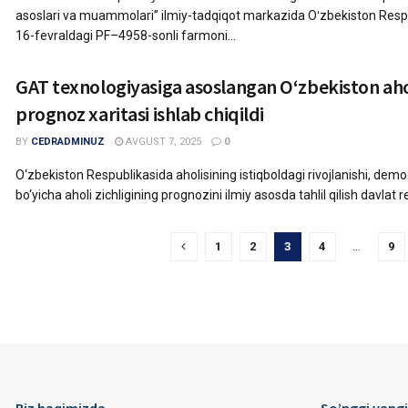
asoslari va muammolari” ilmiy-tadqiqot markazida Oʻzbekiston Respu
16-fevraldagi PF–4958-sonli farmoni...
GAT texnologiyasiga asoslangan O‘zbekiston ahol
prognoz xaritasi ishlab chiqildi
BY
CEDRADMINUZ
AVGUST 7, 2025
0
O‘zbekiston Respublikasida aholisining istiqboldagi rivojlanishi, dem
bo‘yicha aholi zichligining prognozini ilmiy asosda tahlil qilish davlat re
1
2
3
4
…
9