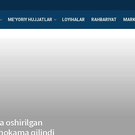
ME’YORIY HUJJATLAR
LOYIHALAR
RAHBARIYAT
MARK
a oshirilgan
hokama qilindi