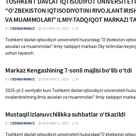
TOSHKENT DAVLAT IQTISODIYOT UNIVERSITET
“O‘ZBEKISTON IQTISODIYOTINI RIVOJLANTIRIS
VA MUAMMOLARI” ILMIY-TADQIQOT MARKAZI TA
BY
CEDRADMINUZ
OKTABR 16, 2025
0
Toshkent davlat iqtisodiyot universiteti huzuridagi “O‘zbekiston iqtisod
asoslari va muammolari” ilmiy-tadqiqot markazi Oliy ta’limdan keyingi 
uchun tayanch...
Markaz Kengashining 7-sonli majlisi boʻlib oʻtdi
BY
CEDRADMINUZ
SENTABR 2, 2025
0
2025-yil 2-sentyabr kuni Toshkent davlat iqtisodiyot universiteti huzu
rivojlantirishning ilmiy asoslari va muammolari” ilmiy-tadqiqot markazi
Mustaqil izlanuvchilikka suhbatlar oʻtkazildi
BY
CEDRADMINUZ
SENTABR 2, 2025
0
Toshkent davlat iqtisodiyot universiteti huzuridagi“Oʻzbekiston iqtisodi