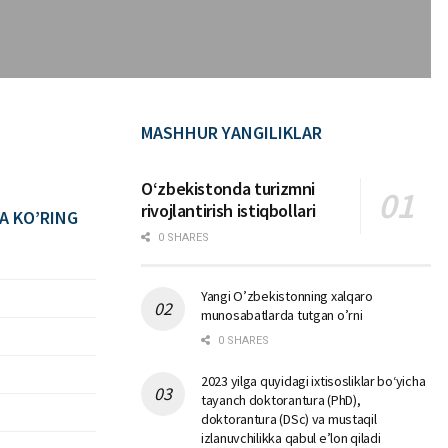
MASHHUR YANGILIKLAR
Oʻzbekistonda turizmni
rivojlantirish istiqbollari
A KO’RING
0 SHARES
Yangi O’zbekistonning xalqaro
munosabatlarda tutgan o’rni
0 SHARES
2023 yilga quyidagi ixtisosliklar bо‘yicha
tayanch doktorantura (PhD),
doktorantura (DSc) va mustaqil
izlanuvchilikka qabul e’lon qiladi