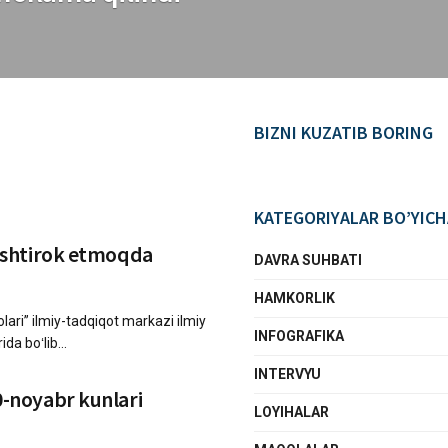
BIZNI KUZATIB BORING
KATEGORIYALAR BO’YICH
 ishtirok etmoqda
DAVRA SUHBATI
HAMKORLIK
lari” ilmiy-tadqiqot markazi ilmiy
INFOGRAFIKA
da boʻlib...
INTERVYU
0-noyabr kunlari
LOYIHALAR