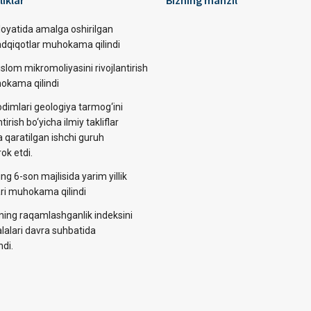
liklar
Bizning manzil
loyatida amalga oshirilgan
tadqiqotlar muhokama qilindi
slom mikromoliyasini rivojlantirish
okama qilindi
dimlari geologiya tarmog‘ini
ntirish bo‘yicha ilmiy takliflar
a qaratilgan ishchi guruh
rok etdi.
ng 6-son majlisida yarim yillik
lari muhokama qilindi
ining raqamlashganlik indeksini
alalari davra suhbatida
di.