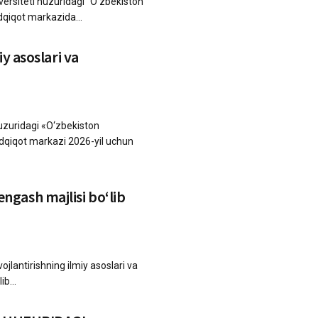
versiteti huzuridagi “O‘zbekiston
adqiqot markazida...
iy asoslari va
 huzuridagi «O‘zbekiston
tadqiqot markazi 2026-yil uchun
ngash majlisi bo‘lib
ojlantirishning ilmiy asoslari va
b...