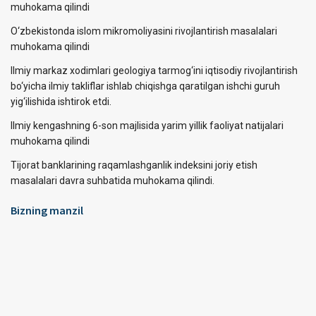
muhokama qilindi
O‘zbekistonda islom mikromoliyasini rivojlantirish masalalari
muhokama qilindi
Ilmiy markaz xodimlari geologiya tarmog‘ini iqtisodiy rivojlantirish
bo‘yicha ilmiy takliflar ishlab chiqishga qaratilgan ishchi guruh
yig‘ilishida ishtirok etdi.
Ilmiy kengashning 6-son majlisida yarim yillik faoliyat natijalari
muhokama qilindi
Tijorat banklarining raqamlashganlik indeksini joriy etish
masalalari davra suhbatida muhokama qilindi.
Bizning manzil