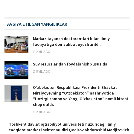
TAVSIYA ETILGAN YANGILIKLAR
Markaz tayanch doktorantlari bilan ilmiy
faoliyatiga doir suhbat uyushtirildi.
2 YIL AGO
Suv resurslaridan foydalanish xususida
5 YIL AGO
Oʻzbekiston Respublikasi Prezidenti Shavkat
Mirziyoyevning “Oʻzbekiston” nashriyotida
“Hozirgi zamon va Yangi Oʻzbekiston” nomli kitobi
chop etildi.
2 YIL AGO
Toshkent davlat iqtisodiyot universiteti huzuridagi ilmiy
tadqiqot markazi sektor mudiri Qodirov Abdurashid Madjitovich