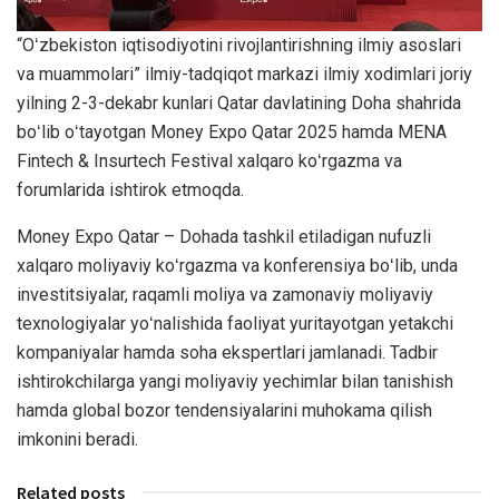
“Oʻzbekiston iqtisodiyotini rivojlantirishning ilmiy asoslari
va muammolari” ilmiy-tadqiqot markazi ilmiy xodimlari joriy
yilning 2-3-dekabr kunlari Qatar davlatining Doha shahrida
boʻlib oʻtayotgan Money Expo Qatar 2025 hamda MENA
Fintech & Insurtech Festival xalqaro koʻrgazma va
forumlarida ishtirok etmoqda.
Money Expo Qatar – Dohada tashkil etiladigan nufuzli
xalqaro moliyaviy koʻrgazma va konferensiya boʻlib, unda
investitsiyalar, raqamli moliya va zamonaviy moliyaviy
texnologiyalar yoʻnalishida faoliyat yuritayotgan yetakchi
kompaniyalar hamda soha ekspertlari jamlanadi. Tadbir
ishtirokchilarga yangi moliyaviy yechimlar bilan tanishish
hamda global bozor tendensiyalarini muhokama qilish
imkonini beradi.
Related posts