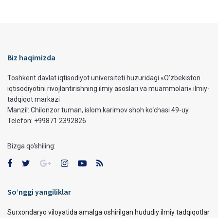
Biz haqimizda
Toshkent davlat iqtisodiyot universiteti huzuridagi «O‘zbekiston
iqtisodiyotini rivojlantirishning ilmiy asoslari va muammolari» ilmiy-
tadqiqot markazi
Manzil: Chilonzor tuman, islom karimov shoh ko‘chasi 49-uy
Telefon: +99871 2392826
Bizga qo'shiling:
So’nggi yangiliklar
Surxondaryo viloyatida amalga oshirilgan hududiy ilmiy tadqiqotlar