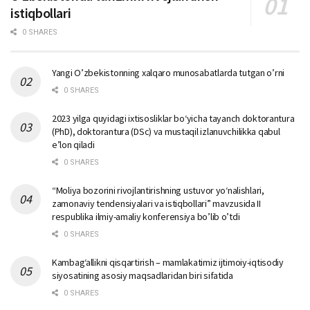
istiqbollari
0 SHARES
Yangi O’zbekistonning xalqaro munosabatlarda tutgan o’rni
0 SHARES
2023 yilga quyidagi ixtisosliklar bо‘yicha tayanch doktorantura
(PhD), doktorantura (DSc) va mustaqil izlanuvchilikka qabul
e’lon qiladi
0 SHARES
“Moliya bozorini rivojlantirishning ustuvor yo‘nalishlari,
zamonaviy tendensiyalari va istiqbollari” mavzusida II
respublika ilmiy-amaliy konferensiya bo’lib o’tdi
0 SHARES
Kambag‘allikni qisqartirish – mamlakatimiz ijtimoiy-iqtisodiy
siyosatining asosiy maqsadlaridan biri sifatida
0 SHARES