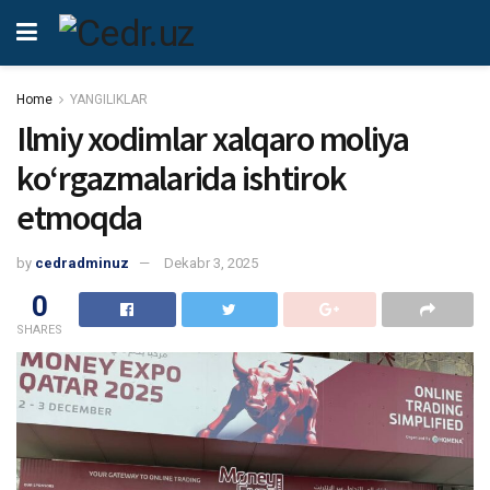
Home
YANGILIKLAR
Ilmiy xodimlar xalqaro moliya
koʻrgazmalarida ishtirok
etmoqda
by
cedradminuz
Dekabr 3, 2025
0
SHARES