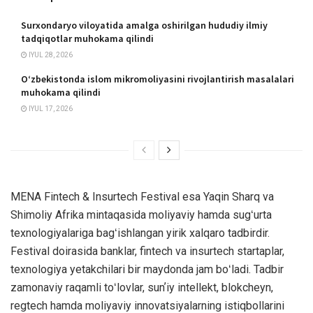
Surxondaryo viloyatida amalga oshirilgan hududiy ilmiy
tadqiqotlar muhokama qilindi
IYUL 28, 2026
O‘zbekistonda islom mikromoliyasini rivojlantirish masalalari
muhokama qilindi
IYUL 17, 2026
MENA Fintech & Insurtech Festival esa Yaqin Sharq va
Shimoliy Afrika mintaqasida moliyaviy hamda sugʻurta
texnologiyalariga bagʻishlangan yirik xalqaro tadbirdir.
Festival doirasida banklar, fintech va insurtech startaplar,
texnologiya yetakchilari bir maydonda jam boʻladi. Tadbir
zamonaviy raqamli toʻlovlar, sunʼiy intellekt, blokcheyn,
regtech hamda moliyaviy innovatsiyalarning istiqbollarini