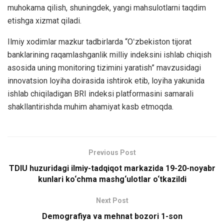
muhokama qilish, shuningdek, yangi mahsulotlarni taqdim
etishga xizmat qiladi.
Ilmiy xodimlar mazkur tadbirlarda “Oʻzbekiston tijorat
banklarining raqamlashganlik milliy indeksini ishlab chiqish
asosida uning monitoring tizimini yaratish” mavzusidagi
innovatsion loyiha doirasida ishtirok etib, loyiha yakunida
ishlab chiqiladigan BRI indeksi platformasini samarali
shakllantirishda muhim ahamiyat kasb etmoqda.
Previous Post
TDIU huzuridagi ilmiy-tadqiqot markazida 19-20-noyabr
kunlari ko‘chma mashg‘ulotlar o‘tkazildi
Next Post
Demografiya va mehnat bozori 1-son