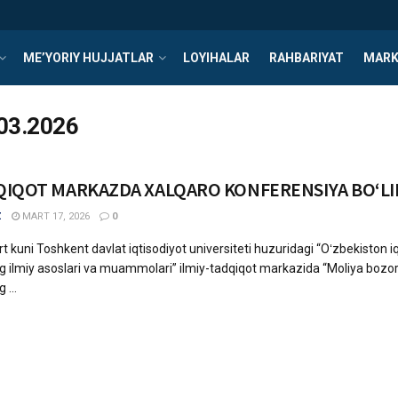
ME’YORIY HUJJATLAR
LOYIHALAR
RAHBARIYAT
MARK
03.2026
QIQOT MARKAZDA XALQARO KONFERENSIYA BOʻLIB
Z
MART 17, 2026
0
t kuni Toshkent davlat iqtisodiyot universiteti huzuridagi “Oʻzbekiston iq
ing ilmiy asoslari va muammolari” ilmiy-tadqiqot markazida “Moliya bozor
 ...