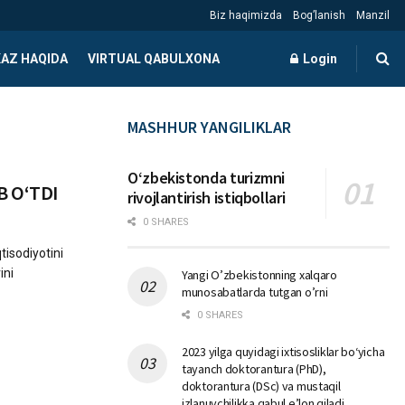
Biz haqimizda
Bog’lanish
Manzil
AZ HAQIDA
VIRTUAL QABULXONA
Login
MASHHUR YANGILIKLAR
Oʻzbekistonda turizmni
 OʻTDI
rivojlantirish istiqbollari
0 SHARES
tisodiyotini
ini
Yangi O’zbekistonning xalqaro
munosabatlarda tutgan o’rni
0 SHARES
2023 yilga quyidagi ixtisosliklar bо‘yicha
tayanch doktorantura (PhD),
doktorantura (DSc) va mustaqil
izlanuvchilikka qabul e’lon qiladi