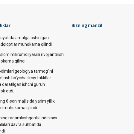
liklar
Bizning manzil
loyatida amalga oshirilgan
tadqiqotlar muhokama qilindi
slom mikromoliyasini rivojlantirish
okama qilindi
dimlari geologiya tarmog‘ini
ntirish bo‘yicha ilmiy takliflar
a qaratilgan ishchi guruh
rok etdi.
ng 6-son majlisida yarim yillik
lari muhokama qilindi
ining raqamlashganlik indeksini
alalari davra suhbatida
di.