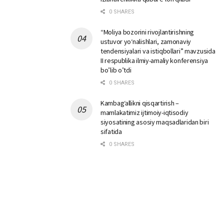
0 SHARES
“Moliya bozorini rivojlantirishning
ustuvor yo‘nalishlari, zamonaviy
tendensiyalari va istiqbollari” mavzusida
II respublika ilmiy-amaliy konferensiya
bo’lib o’tdi
0 SHARES
Kambag‘allikni qisqartirish –
mamlakatimiz ijtimoiy-iqtisodiy
siyosatining asosiy maqsadlaridan biri
sifatida
0 SHARES