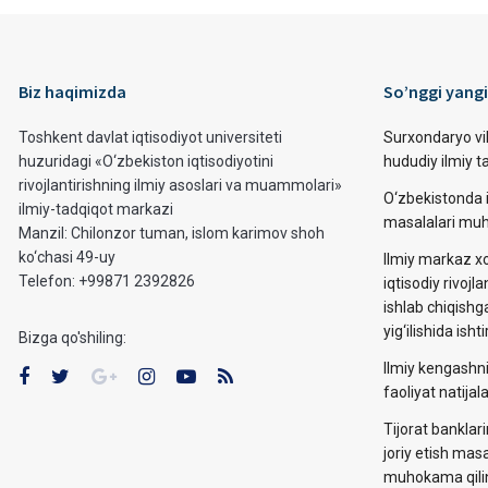
Biz haqimizda
So’nggi yangi
Toshkent davlat iqtisodiyot universiteti
Surxondaryo vi
huzuridagi «O‘zbekiston iqtisodiyotini
hududiy ilmiy 
rivojlantirishning ilmiy asoslari va muammolari»
O‘zbekistonda i
ilmiy-tadqiqot markazi
masalalari muh
Manzil: Chilonzor tuman, islom karimov shoh
ko‘chasi 49-uy
Ilmiy markaz xo
Telefon: +99871 2392826
iqtisodiy rivojla
ishlab chiqishg
yig‘ilishida ishti
Bizga qo'shiling:
Ilmiy kengashni
faoliyat natija
Tijorat banklar
joriy etish mas
muhokama qilin