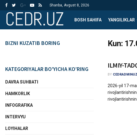
Shanba, Avgust 8, 2026
CEDR.UZ
BOSH SAHIFA
YANGILIKLAR
Kun:
17.
BIZNI KUZATIB BORING
ILMIY-TAD
KATEGORIYALAR BO’YICHA KO’RING
BY
CEDRADMINU
DAVRA SUHBATI
2026-yil 17-mar
rivojlantirishn
HAMKORLIK
rivojlantirishning
INFOGRAFIKA
INTERVYU
LOYIHALAR