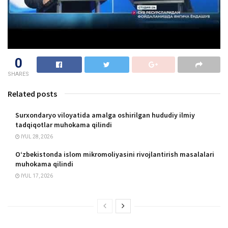
0
SHARES
Related posts
Surxondaryo viloyatida amalga oshirilgan hududiy ilmiy
tadqiqotlar muhokama qilindi
IYUL 28, 2026
O‘zbekistonda islom mikromoliyasini rivojlantirish masalalari
muhokama qilindi
IYUL 17, 2026