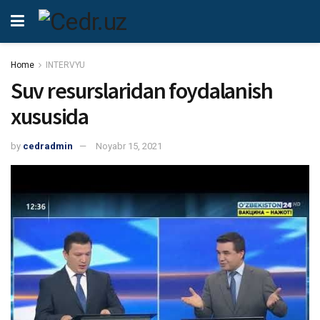
Home
INTERVYU
Suv resurslaridan foydalanish
xususida
by
cedradmin
Noyabr 15, 2021