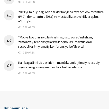
0 SHARES
2023 yilga quyidagi ixtisosliklar bо‘yicha tayanch doktorantura
(PhD), doktorantura (DSc) va mustaqil izlanuvchilikka qabul
e’lon qiladi
0 SHARES
“Moliya bozorini rivojlantirishning ustuvor yo‘nalishlari,
zamonaviy tendensiyalari va istiqbollari” mavzusida II
respublika ilmiy-amaliy konferensiya bo’lib o’tdi
0 SHARES
Kambag‘allikni qisqartirish – mamlakatimiz ijtimoiy-iqtisodiy
siyosatining asosiy maqsadlaridan biri sifatida
0 SHARES
Biz haqimizda