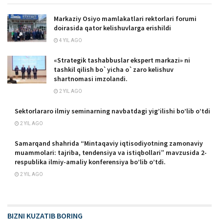
Markaziy Osiyo mamlakatlari rektorlari forumi
doirasida qator kelishuvlarga erishildi
4 YIL AGO
«Strategik tashabbuslar ekspert markazi» ni
tashkil qilish bo`yicha o`zaro kelishuv
shartnomasi imzolandi.
2 YIL AGO
Sektorlararo ilmiy seminarning navbatdagi yig’ilishi bo’lib o’tdi
2 YIL AGO
Samarqand shahrida “Mintaqaviy iqtisodiyotning zamonaviy
muammolari: tajriba, tendensiya va istiqbollari” mavzusida 2-
respublika ilmiy-amaliy konferensiya bo’lib o’tdi.
2 YIL AGO
BIZNI KUZATIB BORING