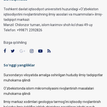
Toshkent davlat iqtisodiyot universiteti huzuridagi «O‘zbekiston
iqtisodiyotini rivojlantirishning ilmiy asoslari va muammolari» ilmiy-
tadqiqot markazi
Manzil: Chilonzor tuman, islom karimov shoh ko‘chasi 49-uy
Telefon: +99871 2392826
Bizga qo'shiling:
So’nggi yangiliklar
Surxondaryo viloyatida amalga oshirilgan hududiy ilmiy tadqiqotlar
muhokama qilindi
O‘zbekistonda islom mikromoliyasini rivojlantirish masalalari
muhokama qilindi
Ilmiy markaz xodimlari geologiya tarmog‘ini iqtisodiy rivojlantirish
bo‘yicha ilmiy takliflar ishlab chiqishga qaratilgan ishchi guruh