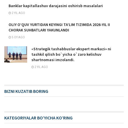
Banklar kapitallashuv darajasini oshirisb masalalari
2 YIL AGO
OLIY OʻQUV YURTIDAN KEYINGI TAʼLIM TIZIMIDA 2026-YIL II
CHORAK SUHBATLARI YAKUNLANDI
5 OY AGO
«Strategik tashabbuslar ekspert markazi» ni
tashkil qilish bo`yicha o`zaro kelishuv
shartnomasi imzolandi.
2 YIL AGO
BIZNI KUZATIB BORING
KATEGORIYALAR BO’YICHA KO’RING