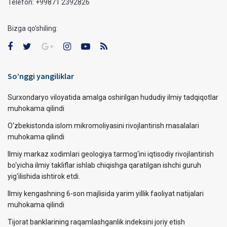
Telefon: +99871 2392826
Bizga qo'shiling:
So’nggi yangiliklar
Surxondaryo viloyatida amalga oshirilgan hududiy ilmiy tadqiqotlar
muhokama qilindi
O‘zbekistonda islom mikromoliyasini rivojlantirish masalalari
muhokama qilindi
Ilmiy markaz xodimlari geologiya tarmog‘ini iqtisodiy rivojlantirish
bo‘yicha ilmiy takliflar ishlab chiqishga qaratilgan ishchi guruh
yig‘ilishida ishtirok etdi.
Ilmiy kengashning 6-son majlisida yarim yillik faoliyat natijalari
muhokama qilindi
Tijorat banklarining raqamlashganlik indeksini joriy etish