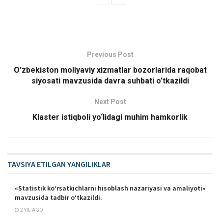
Previous Post
O’zbekiston moliyaviy xizmatlar bozorlarida raqobat
siyosati mavzusida davra suhbati o’tkazildi
Next Post
Klaster istiqboli yo‘lidagi muhim hamkorlik
TAVSIYA ETILGAN YANGILIKLAR
«Statistik ko‘rsatkichlarni hisoblash nazariyasi va amaliyoti»
mavzusida tadbir o‘tkazildi.
2 YIL AGO