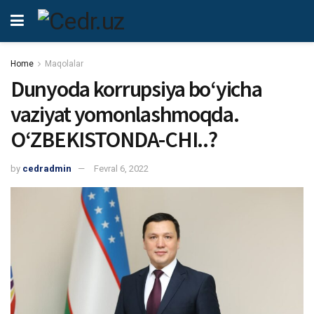
Home
Maqolalar
Dunyoda korrupsiya bo‘yicha
vaziyat yomonlashmoqda.
O‘ZBEKISTONDA-CHI..?
by
cedradmin
Fevral 6, 2022