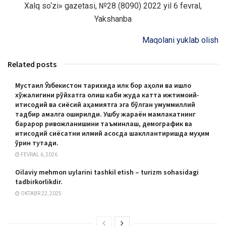
Xalq so‘zi» gazetasi, №28 (8090) 2022 yil 6 fevral,
Yakshanba
Maqolani yuklab olish
Related posts
Мустақил Ўзбекистон тарихида илк бор аҳоли ва қишлоқ
хўжалигини рўйхатга олиш каби жуда катта ижтимоий-
иқтисодий ва сиёсий аҳамиятга эга бўлган умуммиллий
тадбир амалга оширилди. Ушбу жараён мамлакатнинг
барқарор ривожланишини таъминлаш, демографик ва
иқтисодий сиёсатни илмий асосда шакллантиришда муҳим
ўрин тутади.
FEVRAL 6, 2026
Oilaviy mehmon uylarini tashkil etish – turizm sohasidagi
tadbirkorlikdir.
OKTABR 22, 2025