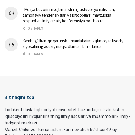
“Moliya bozorini rivojlantirishning ustuvor yo‘nalishlari,
zamonaviy tendensiyalari va istiqbollari” mavzusida II
respublika ilmiy-amaliy konferensiya bo’lib o’tdi
0 SHARES
Kambag‘allikni qisqartirish – mamlakatimiz ijtimoiy-iqtisodiy
siyosatining asosiy maqsadlaridan biri sifatida
0 SHARES
Biz haqimizda
Toshkent davlat iqtisodiyot universiteti huzuridagi «O‘zbekiston
iqtisodiyotini rivojlantirishning ilmiy asoslari va muammolari» ilmiy-
tadqiqot markazi
Manzil: Chilonzor tuman, islom karimov shoh ko‘chasi 49-uy