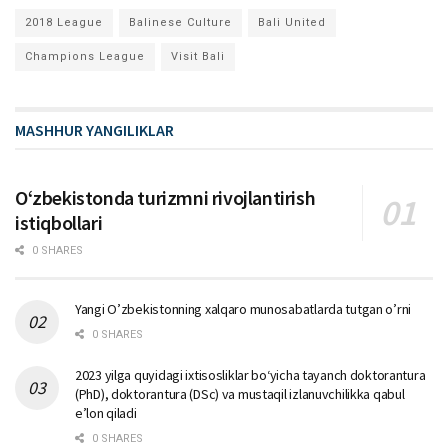
2018 League
Balinese Culture
Bali United
Champions League
Visit Bali
MASHHUR YANGILIKLAR
Oʻzbekistonda turizmni rivojlantirish
istiqbollari
0 SHARES
Yangi O’zbekistonning xalqaro munosabatlarda tutgan o’rni
0 SHARES
2023 yilga quyidagi ixtisosliklar bо‘yicha tayanch doktorantura
(PhD), doktorantura (DSc) va mustaqil izlanuvchilikka qabul
e’lon qiladi
0 SHARES