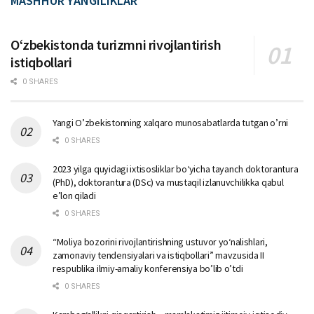
MASHHUR YANGILIKLAR
Oʻzbekistonda turizmni rivojlantirish
istiqbollari
0 SHARES
Yangi O’zbekistonning xalqaro munosabatlarda tutgan o’rni
0 SHARES
2023 yilga quyidagi ixtisosliklar bо‘yicha tayanch doktorantura
(PhD), doktorantura (DSc) va mustaqil izlanuvchilikka qabul
e’lon qiladi
0 SHARES
“Moliya bozorini rivojlantirishning ustuvor yo‘nalishlari,
zamonaviy tendensiyalari va istiqbollari” mavzusida II
respublika ilmiy-amaliy konferensiya bo’lib o’tdi
0 SHARES