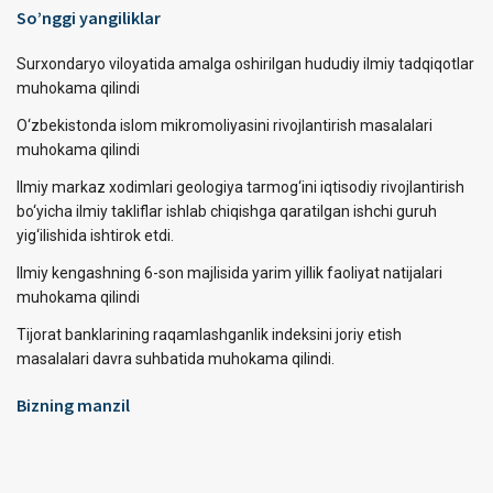
So’nggi yangiliklar
Surxondaryo viloyatida amalga oshirilgan hududiy ilmiy tadqiqotlar
muhokama qilindi
O‘zbekistonda islom mikromoliyasini rivojlantirish masalalari
muhokama qilindi
Ilmiy markaz xodimlari geologiya tarmog‘ini iqtisodiy rivojlantirish
bo‘yicha ilmiy takliflar ishlab chiqishga qaratilgan ishchi guruh
yig‘ilishida ishtirok etdi.
Ilmiy kengashning 6-son majlisida yarim yillik faoliyat natijalari
muhokama qilindi
Tijorat banklarining raqamlashganlik indeksini joriy etish
masalalari davra suhbatida muhokama qilindi.
Bizning manzil