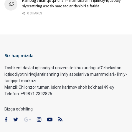
Kambag‘allikni qisqartirish – mamlakatimiz ijtimoiy-iqtisodiy
siyosatining asosiy maqsadlaridan biri sifatida
0 SHARES
Biz haqimizda
Toshkent davlat iqtisodiyot universiteti huzuridagi «O‘zbekiston
iqtisodiyotini rivojlantirishning ilmiy asoslari va muammolari» ilmiy-
tadqiqot markazi
Manzil: Chilonzor tuman, islom karimov shoh ko‘chasi 49-uy
Telefon: +99871 2392826
Bizga qo'shiling: