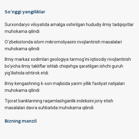
So’nggi yangiliklar
Surxondaryo viloyatida amalga oshirilgan hududiy ilmiy tadqiqotlar
muhokama qilindi
O‘zbekistonda islom mikromoliyasini rivojlantirish masalalari
muhokama qilindi
Ilmiy markaz xodimlari geologiya tarmog‘ini iqtisodiy rivojlantirish
bo‘yicha ilmiy takliflar ishlab chiqishga qaratilgan ishchi guruh
yig‘ilishida ishtirok etdi.
Ilmiy kengashning 6-son majlisida yarim yillik faoliyat natijalari
muhokama qilindi
Tijorat banklarining raqamlashganlik indeksini joriy etish
masalalari davra suhbatida muhokama qilindi.
Bizning manzil