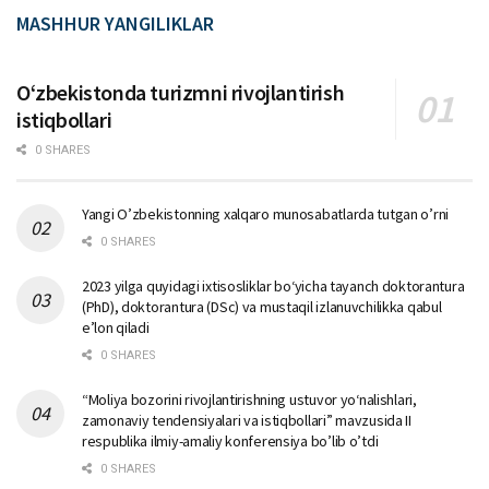
MASHHUR YANGILIKLAR
Oʻzbekistonda turizmni rivojlantirish
istiqbollari
0 SHARES
Yangi O’zbekistonning xalqaro munosabatlarda tutgan o’rni
0 SHARES
2023 yilga quyidagi ixtisosliklar bо‘yicha tayanch doktorantura
(PhD), doktorantura (DSc) va mustaqil izlanuvchilikka qabul
e’lon qiladi
0 SHARES
“Moliya bozorini rivojlantirishning ustuvor yo‘nalishlari,
zamonaviy tendensiyalari va istiqbollari” mavzusida II
respublika ilmiy-amaliy konferensiya bo’lib o’tdi
0 SHARES