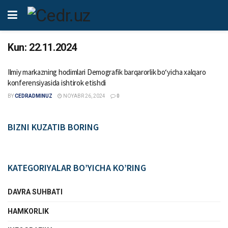
Kun:
22.11.2024
Ilmiy markazning hodimlari Demografik barqarorlik bo‘yicha xalqaro
konferensiyasida ishtirok etishdi
BY
CEDRADMINUZ
NOYABR 26, 2024
0
BIZNI KUZATIB BORING
KATEGORIYALAR BO’YICHA KO’RING
DAVRA SUHBATI
HAMKORLIK