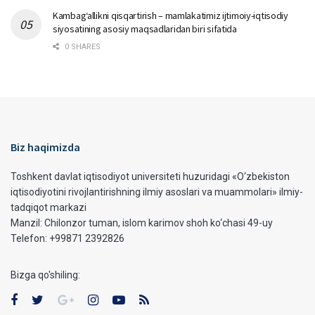
Kambag‘allikni qisqartirish – mamlakatimiz ijtimoiy-iqtisodiy
siyosatining asosiy maqsadlaridan biri sifatida
0 SHARES
Biz haqimizda
Toshkent davlat iqtisodiyot universiteti huzuridagi «O‘zbekiston
iqtisodiyotini rivojlantirishning ilmiy asoslari va muammolari» ilmiy-
tadqiqot markazi
Manzil: Chilonzor tuman, islom karimov shoh ko‘chasi 49-uy
Telefon: +99871 2392826
Bizga qo'shiling: