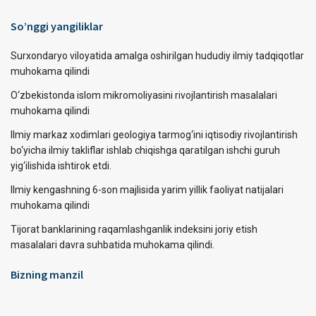
So’nggi yangiliklar
Surxondaryo viloyatida amalga oshirilgan hududiy ilmiy tadqiqotlar
muhokama qilindi
O‘zbekistonda islom mikromoliyasini rivojlantirish masalalari
muhokama qilindi
Ilmiy markaz xodimlari geologiya tarmog‘ini iqtisodiy rivojlantirish
bo‘yicha ilmiy takliflar ishlab chiqishga qaratilgan ishchi guruh
yig‘ilishida ishtirok etdi.
Ilmiy kengashning 6-son majlisida yarim yillik faoliyat natijalari
muhokama qilindi
Tijorat banklarining raqamlashganlik indeksini joriy etish
masalalari davra suhbatida muhokama qilindi.
Bizning manzil