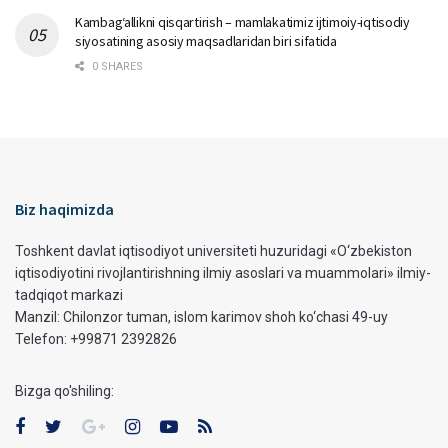
Kambag‘allikni qisqartirish – mamlakatimiz ijtimoiy-iqtisodiy
siyosatining asosiy maqsadlaridan biri sifatida
0 SHARES
Biz haqimizda
Toshkent davlat iqtisodiyot universiteti huzuridagi «O‘zbekiston
iqtisodiyotini rivojlantirishning ilmiy asoslari va muammolari» ilmiy-
tadqiqot markazi
Manzil: Chilonzor tuman, islom karimov shoh ko‘chasi 49-uy
Telefon: +99871 2392826
Bizga qo'shiling: