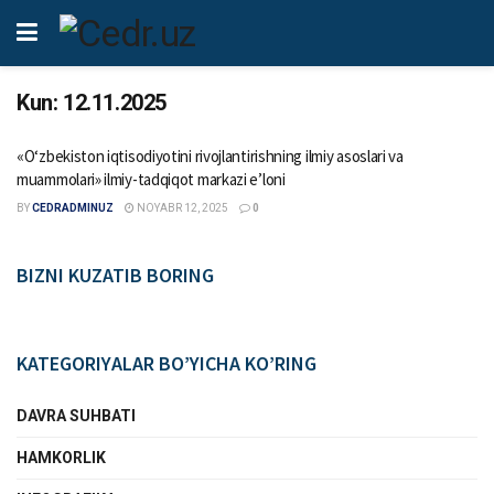
Kun:
12.11.2025
«O‘zbekiston iqtisodiyotini rivojlantirishning ilmiy asoslari va
muammolari» ilmiy-tadqiqot markazi e’loni
BY
CEDRADMINUZ
NOYABR 12, 2025
0
BIZNI KUZATIB BORING
KATEGORIYALAR BO’YICHA KO’RING
DAVRA SUHBATI
HAMKORLIK