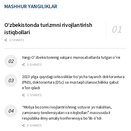
MASHHUR YANGILIKLAR
Oʻzbekistonda turizmni rivojlantirish
istiqbollari
0 SHARES
Yangi O’zbekistonning xalqaro munosabatlarda tutgan o’rni
0 SHARES
2023 yilga quyidagi ixtisosliklar bо‘yicha tayanch doktorantura
(PhD), doktorantura (DSc) va mustaqil izlanuvchilikka qabul
e’lon qiladi
0 SHARES
“Moliya bozorini rivojlantirishning ustuvor yo‘nalishlari,
zamonaviy tendensiyalari va istiqbollari” mavzusida II
respublika ilmiy-amaliy konferensiya bo’lib o’tdi
0 SHARES