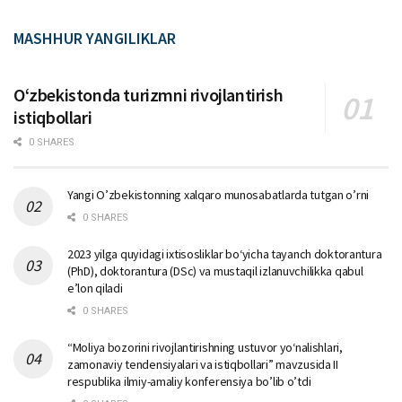
MASHHUR YANGILIKLAR
Oʻzbekistonda turizmni rivojlantirish
istiqbollari
0 SHARES
Yangi O’zbekistonning xalqaro munosabatlarda tutgan o’rni
0 SHARES
2023 yilga quyidagi ixtisosliklar bо‘yicha tayanch doktorantura
(PhD), doktorantura (DSc) va mustaqil izlanuvchilikka qabul
e’lon qiladi
0 SHARES
“Moliya bozorini rivojlantirishning ustuvor yo‘nalishlari,
zamonaviy tendensiyalari va istiqbollari” mavzusida II
respublika ilmiy-amaliy konferensiya bo’lib o’tdi