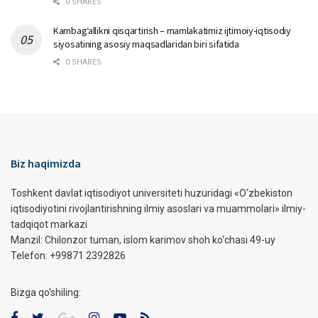
0 SHARES
Kambag‘allikni qisqartirish – mamlakatimiz ijtimoiy-iqtisodiy
siyosatining asosiy maqsadlaridan biri sifatida
0 SHARES
Biz haqimizda
Toshkent davlat iqtisodiyot universiteti huzuridagi «O‘zbekiston
iqtisodiyotini rivojlantirishning ilmiy asoslari va muammolari» ilmiy-
tadqiqot markazi
Manzil: Chilonzor tuman, islom karimov shoh ko‘chasi 49-uy
Telefon: +99871 2392826
Bizga qo'shiling: