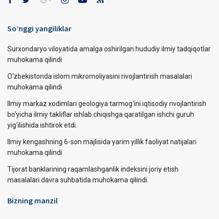
So’nggi yangiliklar
Surxondaryo viloyatida amalga oshirilgan hududiy ilmiy tadqiqotlar
muhokama qilindi
O‘zbekistonda islom mikromoliyasini rivojlantirish masalalari
muhokama qilindi
Ilmiy markaz xodimlari geologiya tarmog‘ini iqtisodiy rivojlantirish
bo‘yicha ilmiy takliflar ishlab chiqishga qaratilgan ishchi guruh
yig‘ilishida ishtirok etdi.
Ilmiy kengashning 6-son majlisida yarim yillik faoliyat natijalari
muhokama qilindi
Tijorat banklarining raqamlashganlik indeksini joriy etish
masalalari davra suhbatida muhokama qilindi.
Bizning manzil